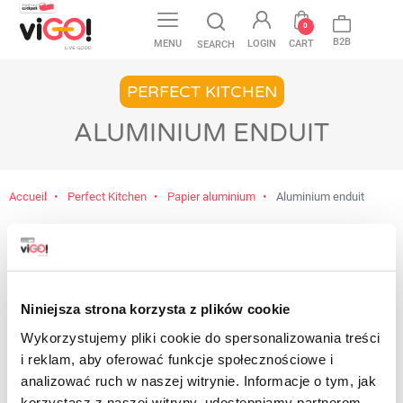
favorite
0
B2B
MENU
LOGIN
CART
SEARCH
PERFECT KITCHEN
ALUMINIUM ENDUIT
Accueil
Perfect Kitchen
Papier aluminium
Aluminium enduit
Aucun produit disponible pour le
moment
Restez à l'écoute ! D'autres produits seront
Niniejsza strona korzysta z plików cookie
affichés ici au fur et à mesure qu'ils seront
Wykorzystujemy pliki cookie do spersonalizowania treści
ajoutés.
i reklam, aby oferować funkcje społecznościowe i
Contact
analizować ruch w naszej witrynie. Informacje o tym, jak
korzystasz z naszej witryny, udostępniamy partnerom