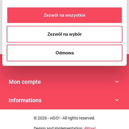
être retiré à tout moment en cliquant sur le lien approprié à la fin de
l'e-mail. Le retrait du consentement n'affecte pas la licéité du
traitement qui a été effectué sur la base du consentement avant
Zezwól na wszystkie
son retrait. L'administrateur traite les données conformément à
Politique de confidentialité
. Règles de protection des données
personnelles.
Zezwól na wybór
Odmowa
Produits

Mon compte

Informations

© 2026 - viGO! - All rights reserved.
Design and implementation:
4Pixel