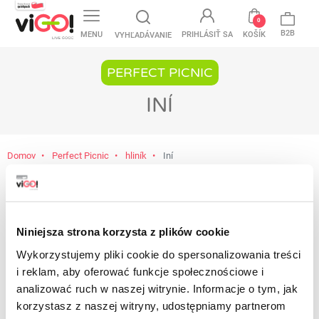
favorite
0
B2B
MENU
PRIHLÁSIŤ SA
KOŠÍK
VYHĽADÁVANIE
PERFECT PICNIC
INÍ
Domov
Perfect Picnic
hliník
Iní
V ponuke ešte nemáme žiadny produkt
Zostaňte naladení! Akonáhle do ponuky
Niniejsza strona korzysta z plików cookie
pridáme ďalšie produkty, zobrazia sa na tomto
Wykorzystujemy pliki cookie do spersonalizowania treści
mieste.
i reklam, aby oferować funkcje społecznościowe i
Kontakt
analizować ruch w naszej witrynie. Informacje o tym, jak
korzystasz z naszej witryny, udostępniamy partnerom