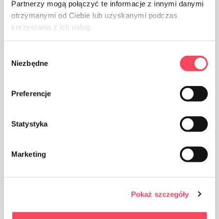
Partnerzy mogą połączyć te informacje z innymi danymi
otrzymanymi od Ciebie lub uzyskanymi podczas
korzystania z ich usług.
Manter fora do alcance das crianças
Wybór
Niezbędne
zgody
Certificates
Preferencje
Statystyka
Blue Angel
Marketing
Vantagens
Pokaż szczegóły
Embalagens ecológicas 100% recicladas,