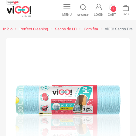
0
B2B
MENU
LOGIN
CART
SEARCH
Início
Perfect Cleaning
Sacos de LD
Com fita
viGO! Sacos Prem