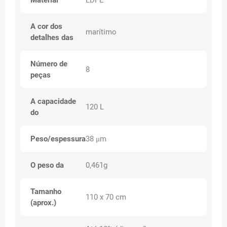
Material
LDPE
A cor dos
marítimo
detalhes das
Número de
8
peças
A capacidade
120 L
do
Peso/espessura
38 μm
O peso da
0,461g
Tamanho
110 x 70 cm
(aprox.)