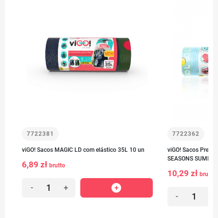
7722381
7722362
viGO! Sacos MAGIC LD com elástico 35L 10 un
viGO! Sacos Premiu
SEASONS SUMMER 
6,89 zł
brutto
10,29 zł
brutto
-
+
-
+