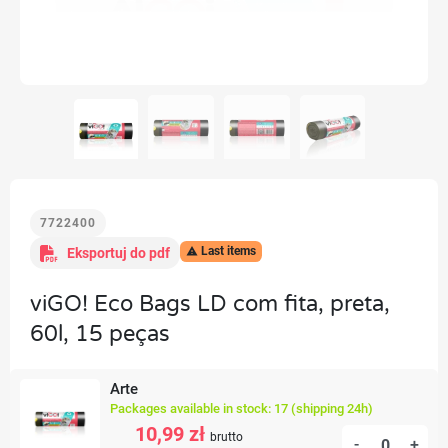
7722400
Last items
Eksportuj do pdf

viGO! Eco Bags LD com fita, preta,
60l, 15 peças
Arte
Packages available in stock: 17 (shipping 24h)
10,99 zł
brutto
-
+