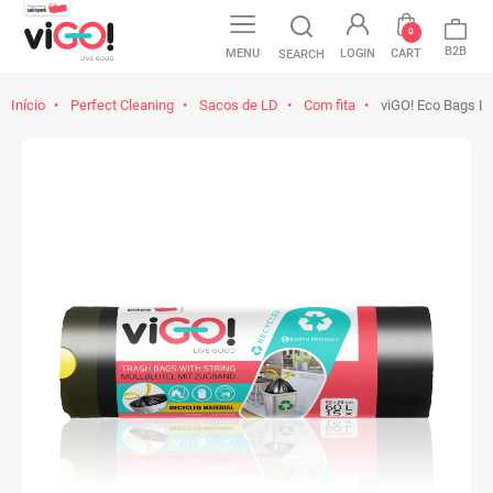
0
B2B
MENU
LOGIN
CART
SEARCH
Início
Perfect Cleaning
Sacos de LD
Com fita
viGO! Eco Bags LD 