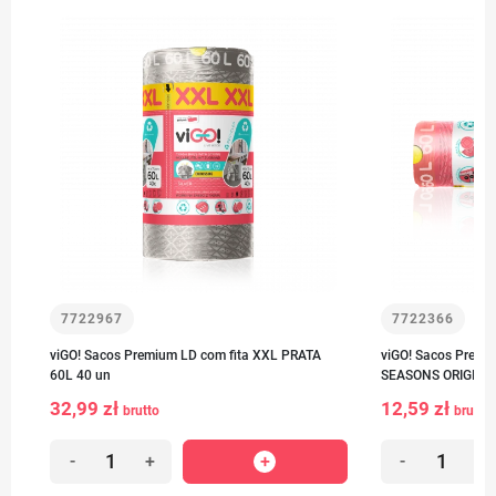
7722967
7722366
viGO! Sacos Premium LD com fita XXL PRATA
viGO! Sacos Premiu
60L 40 un
SEASONS ORIGINAL
32,99 zł
12,59 zł
brutto
brutto
-
+
-
+