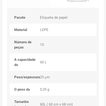
Pacote
Etiqueta de papel
Material
LDPE
Número de
15
peças
A capacidade
60 L
do
Peso/espessura
25 μm
O peso da
0,29 g
Tamanho
60L ( 60 cm x 68 cm)