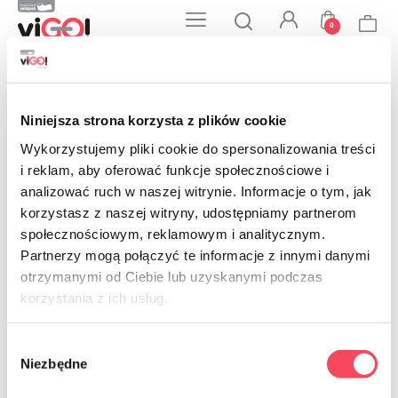
0
B2B
MENU
LOGIN
CART
SEARCH
Início
As nossas lojas
As nossas lojas
Niniejsza strona korzysta z plików cookie
Wykorzystujemy pliki cookie do spersonalizowania treści
i reklam, aby oferować funkcje społecznościowe i
analizować ruch w naszej witrynie. Informacje o tym, jak
korzystasz z naszej witryny, udostępniamy partnerom
społecznościowym, reklamowym i analitycznym.
Partnerzy mogą połączyć te informacje z innymi danymi
NEWSLETTER
otrzymanymi od Ciebie lub uzyskanymi podczas
Sign up for the newsletter
korzystania z ich usług.
Wybór
Niezbędne
zgody