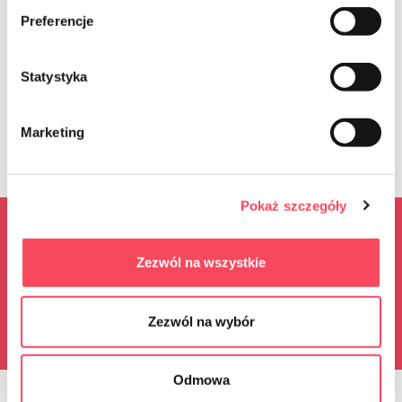
Preferencje
Statystyka
Enim quis fugiat consequat elit minim nisi eu occaecat occaecat
deserunt aliquip nisi ex deserunt.
Marketing
Pokaż szczegóły
Produtos

Zezwól na wszystkie
Minha conta

Zezwól na wybór
Informação da Loja

Odmowa
© 2026 - viGO! - All rights reserved.