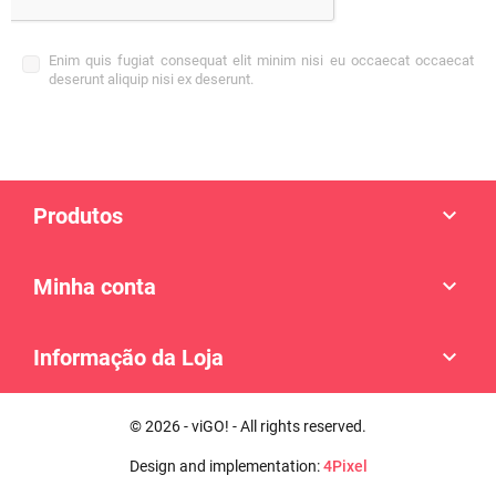
Enim quis fugiat consequat elit minim nisi eu occaecat occaecat
deserunt aliquip nisi ex deserunt.
Produtos

Minha conta

Informação da Loja

© 2026 - viGO! - All rights reserved.
Design and implementation:
4Pixel