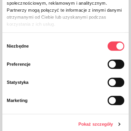
społecznościowym, reklamowym i analitycznym.
Partnerzy mogą połączyć te informacje z innymi danymi
otrzymanymi od Ciebie lub uzyskanymi podczas
korzystania z ich usług.
Wybór
Niezbędne
zgody
Embalagens de papelão
Preferencje
Statystyka
Marketing
Tome cuidado com a limpeza, jogue fora a embalagem
do produto usado na lixeira
Pokaż szczegóły