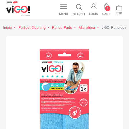
0
B2B
MENU
LOGIN
CART
SEARCH
Início
Perfect Cleaning
Panos-Pads
Microfibra
viGO! Pano de mi