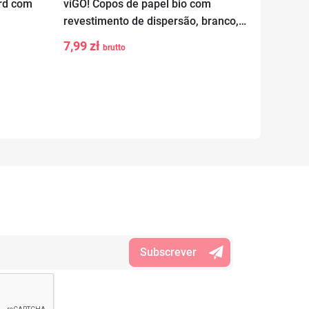
ard com
viGO! Copos de papel bio com
viGO! 
revestimento de dispersão, branco,
PLA, ca
-
+
-
ao
Adicionar ao
400 ml, 6 peças
7,99 zł
11,99 
brutto
carrinho