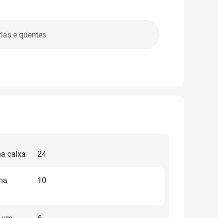
rias e quentes
a caixa
24
ma
10