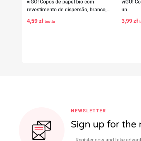
viGO! Copos de papel bio com
viGO! Co
revestimento de dispersão, branco,
un.
-
+
-
Adicionar ao
250 ml, 6 peças
4,59 zł
3,99 zł
brutto
carrinho
NEWSLETTER
Sign up for the
Register now and take advan