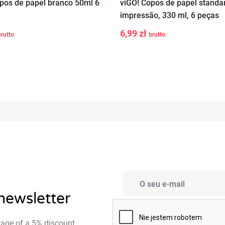
pos de papel branco 50ml 6
viGO! Copos de papel stand
impressão, 330 ml, 6 peças
+
-
+
Adicionar ao
Adicionar 
6,99 zł
brutto
brutto
carrinho
carrinho
 newsletter
tage of a 5% discount