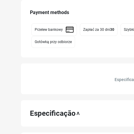
Payment methods
Przelew bankowy
Zapłać za 30 dni
30
Szybki
Gotówką przy odbiorze
Especific
Especificação