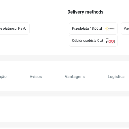
Delivery methods
e płatności PayU
Przedpłata 18,00 zł
Pac
Odbiór osobisty 0 zł
ação
Avisos
Vantagens
Logística