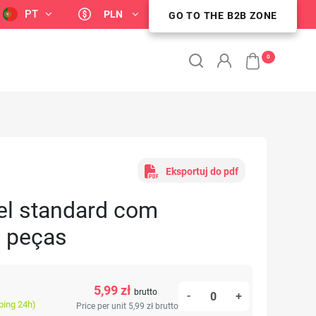
PT
PLN
GO TO THE B2B ZONE
STREFA KLIENTA B2B
0
Eksportuj do pdf
el standard com
6 peças
5,99 zł
brutto
-
+
ping 24h)
Price per unit 5,99 zł
brutto