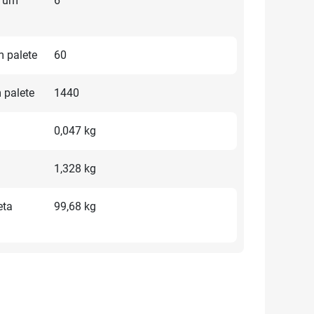
 um
6
 palete
60
 palete
1440
0,047 kg
1,328 kg
eta
99,68 kg