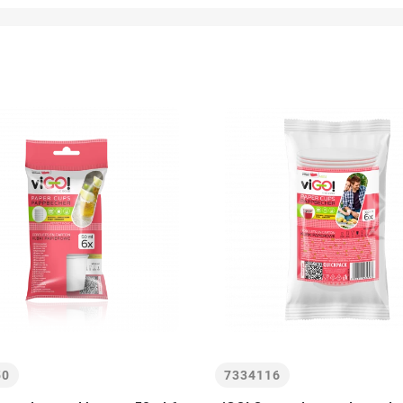
50
7334116