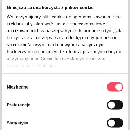
Niniejsza strona korzysta z plików cookie
Wykorzystujemy pliki cookie do spersonalizowania treści
i reklam, aby oferować funkcje społecznościowe i
analizować ruch w naszej witrynie. Informacje o tym, jak
korzystasz z naszej witryny, udostępniamy partnerom
społecznościowym, reklamowym i analitycznym.
Partnerzy mogą połączyć te informacje z innymi danymi
otrzymanymi od Ciebie lub uzyskanymi podczas
O produto é feito de alumínio
korzystania z ich usług.
Wybór
Niezbędne
zgody
Preferencje
Embalagens feitas de polipropileno, o PP é considerado
(próximo ao PET) o plástico mais seguro para a nossa
saúde
Statystyka