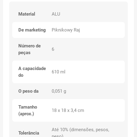
Material
ALU
De marketing
Piknikowy Raj
Número de
6
peças
A capacidade
610 ml
do
O peso da
0,051 g
Tamanho
18 x 18 x 3,4 cm
(aprox.)
Até 10% (dimensões, pesos,
Tolerância
peso)