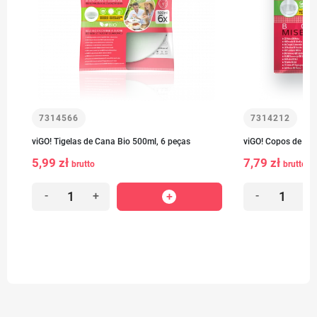
7314566
7314212
-
viGO! Tigelas de Cana Bio 500ml, 6 peças
viGO! Copos de 350
5,99 zł
7,79 zł
brutto
brutto
-
+
-
+