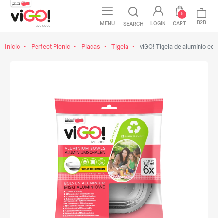
0
B2B
MENU
LOGIN
CART
SEARCH
Início
Perfect Picnic
Placas
Tigela
viGO! Tigela de alumínio ec