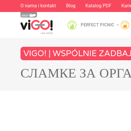
O nama i kontakt
Blog
Katalog PDF
Kari
PERFECT PICNIC
VIGO! | WSPÓLNIE ZADB
СЛАМКЕ ЗА ОРГ