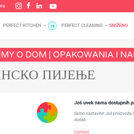
era
PERFECT KITCHEN
PERFECT CLEANING
SNIŽENO
AJMY O DOM | OPAKOWANIA I 
АНСКО ПИЈЕЊЕ
Još uvek nema dostupnih p
Samo nastavite! Još proizvoda ć
dodali.
Contact