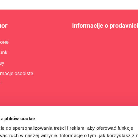
лог
Informacije o prodavnici
поне
unki
sy
rmacje osobiste
y
 z plików cookie
ie do spersonalizowania treści i reklam, aby oferować funkcje
wać ruch w naszej witrynie. Informacje o tym, jak korzystasz z 