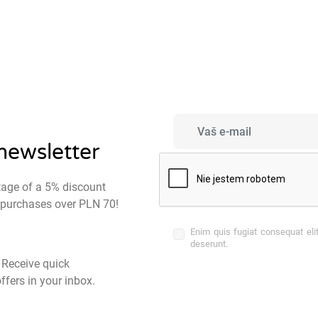
 newsletter
tage of a 5% discount
st purchases over PLN 70!
Enim quis fugiat consequat eli
deserunt.
- Receive quick
ffers in your inbox.