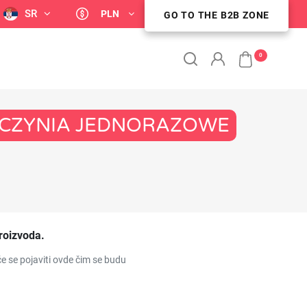
SR
PLN
GO TO THE B2B ZONE
STREFA KLIENTA B2B
0
NACZYNIA JEDNORAZOWE
roizvoda.
e se pojaviti ovde čim se budu