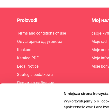
Proizvodi
Мој на
Terms and conditions of use
своје ку
Одустајање од уговора
Moje rach
Konkurs
Moje adre
Katalog PDF
Moje info
Legal Notice
Moje bon
Strategia podatkowa
Плики до побраниа
Mapa sajta
Niniejsza strona korzysta
Кариера
Wykorzystujemy pliki cook
społecznościowe i analizo
FAQ