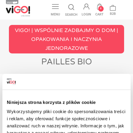
favorite
0
B2B
MENU
LOGIN
CART
SEARCH
VIGO! | WSPÓLNIE ZADBAJMY O DOM |
OPAKOWANIA I NACZYNIA
JEDNORAZOWE
PAILLES BIO
Aucun produit disponible pour le
moment
Restez à l'écoute ! D'autres produits seront
Niniejsza strona korzysta z plików cookie
affichés ici au fur et à mesure qu'ils seront
Wykorzystujemy pliki cookie do spersonalizowania treści
ajoutés.
i reklam, aby oferować funkcje społecznościowe i
Contact
analizować ruch w naszej witrynie. Informacje o tym, jak
korzystasz z naszej witryny, udostępniamy partnerom