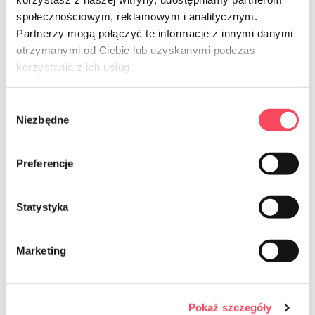
społecznościowym, reklamowym i analitycznym.
Partnerzy mogą połączyć te informacje z innymi danymi
otrzymanymi od Ciebie lub uzyskanymi podczas
korzystania z ich usług.
NEWSLETTER
Sign up for the newsletter
Wybór
Niezbędne
zgody
Preferencje
Statystyka
Marketing
Je consens à l'envoi d'informations commerciales par voie de
communication électronique au sens de la loi du 18 juillet 2002
relative à la fourniture de services électroniques (Journal officiel
2017.1219, c'est-à-dire) à l'adresse e-mail fournie concernant les
Pokaż szczegóły
services proposés par The le consentement est volontaire et peut