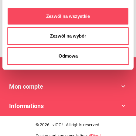
être retiré à tout moment en cliquant sur le lien approprié à la fin de
l'e-mail. Le retrait du consentement n'affecte pas la licéité du
traitement qui a été effectué sur la base du consentement avant
Zezwól na wszystkie
son retrait. L'administrateur traite les données conformément à
Politique de confidentialité
. Règles de protection des données
personnelles.
Zezwól na wybór
Odmowa
Produits

Mon compte

Informations

© 2026 - viGO! - All rights reserved.
Design and implementation:
4Pixel