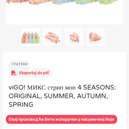
7741900
Eksportuj do pdf
viGO! МИКС стрип моп 4 SEASONS:
ORIGINAL, SUMMER, AUTUMN,
SPRING
Овај производ ће бити испоручен у насумичној боји