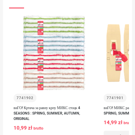
7741902
7741901
виГО! Кртача за равну крпу МИКС стоцк 4
виГО! МИКС рам за
SEASONS : SPRING, SUMMER, AUTUMN,
SPRING, SUMMER,
ORIGINAL
14,99 zł
brutto
10,99 zł
brutto