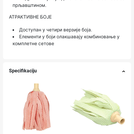
прљавштином.
АТРАКТИВНЕ БОЈЕ
Доступан у четири верзије боја.
Елементи у боји олакшавају комбиновање у
комплетне сетове
Specifikaciju