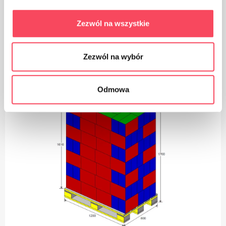
Водите рачуна о чистоћи, одбачену амбалажу
производа бацајте у канту за смеће
Zezwól na wszystkie
Zezwól na wybór
Logistika
Odmowa