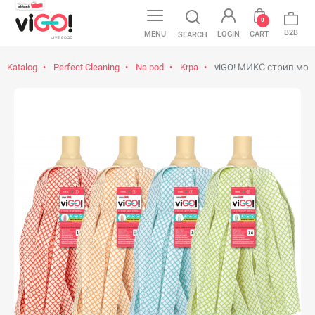
0
B2B
MENU
LOGIN
CART
SEARCH
Katalog
Perfect Cleaning
Na pod
Krpa
viGO! МИКС стрип моп