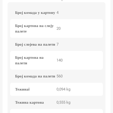
Број комада у картону
4
Број картона на слоју
20
палете
Број слојева на палети
7
Број картона на
140
палети
Број комада на палети
560
Тежинаi
0,094 kg
Тежина картона
0,555 kg