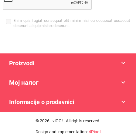
Enim quis fugiat consequat elit minim nisi eu occaecat occaecat
deserunt aliquip nisi ex deserunt.
Proizvodi

Мој налог

Informacije o prodavnici

© 2026 - viGO! - All rights reserved.
Design and implementation:
4Pixel