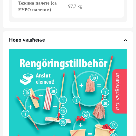
Тежина палете (са
97,7 kg
ЕУРО палетом)
Ново чишћење