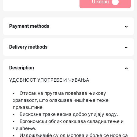
U korpu
Payment methods
Delivery methods
Description
УДОБНОСТ УПОТРЕБЕ И ЧУВАЊА
Отисак на пругама повећава њихову
храпавост, што олакшава чишћење теже
прљавштине
Вискозне траке веома добро упијају воду.
Ергономски облик олакшава складиштење и
чишћење.
Издржљивије су од мопова и боље се носе са