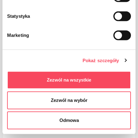
Statystyka
Certificates
Marketing
FSC
Pokaż szczegóły
Zezwól na wszystkie
Предности
Широко се користи у кухињи
Zezwól na wybór
Савршено за печење, парење и печење
Odmowa
на роштиљу