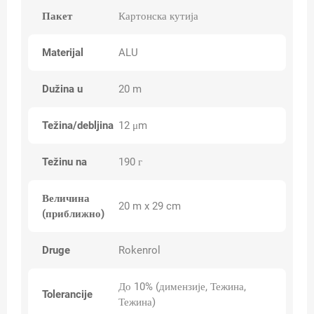
Пакет
Картонска кутија
Materijal
ALU
Dužina u
20 m
Težina/debljina
12 μm
Težinu na
190 г
Величина
20 m x 29 cm
(приближно)
Druge
Rokenrol
До 10% (димензије, Тежина,
Tolerancije
Тежина)