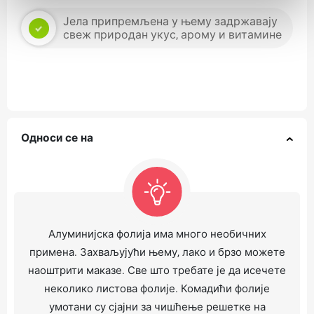
Јела припремљена у њему задржавају
свеж природан укус, арому и витамине
Односи се на
Алуминијска фолија има много необичних
примена. Захваљујући њему, лако и брзо можете
наоштрити маказе. Све што требате је да исечете
неколико листова фолије. Комадићи фолије
умотани су сјајни за чишћење решетке на