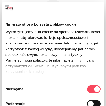
Niniejsza strona korzysta z plików cookie
Производ је направљен од алуминијума
Wykorzystujemy pliki cookie do spersonalizowania treści
i reklam, aby oferować funkcje społecznościowe i
analizować ruch w naszej witrynie. Informacje o tym, jak
korzystasz z naszej witryny, udostępniamy partnerom
społecznościowym, reklamowym i analitycznym.
Partnerzy mogą połączyć te informacje z innymi danymi
Погодно за рециклажу
otrzymanymi od Ciebie lub uzyskanymi podczas
korzystania z ich usług.
Wybór
Niezbędne
zgody
Паковање од картона
Preferencje