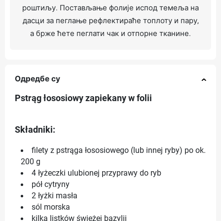
роштиљу. Постављање фолије испод темеља на
дасци за пеглање рефлектираће топлоту и пару,
а брже ћете пеглати чак и отпорне тканине.
Одредбе су
Pstrąg łososiowy zapiekany w folii
Składniki:
filety z pstrąga łososiowego (lub innej ryby) po ok.
200 g
4 łyżeczki ulubionej przyprawy do ryb
pół cytryny
2 łyżki masła
sól morska
kilka listków świeżej bazylii