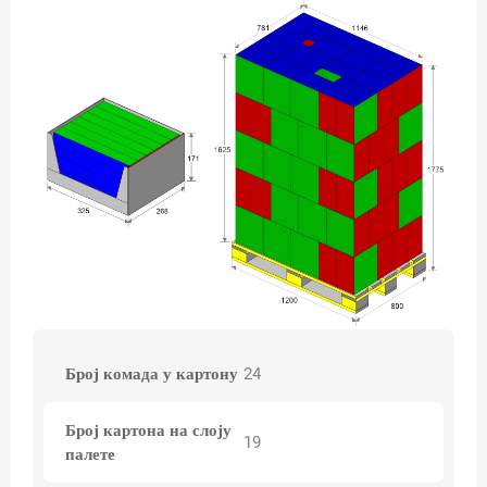
Број комада у картону
24
Број картона на слоју
19
палете