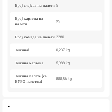
Број слојева на палети
5
Број картона на
95
палети
Број комада на палети
2280
Тежинаi
0,237 kg
Тежина картона
5,988 kg
Тежина палете (са
588,86 kg
ЕУРО палетом)