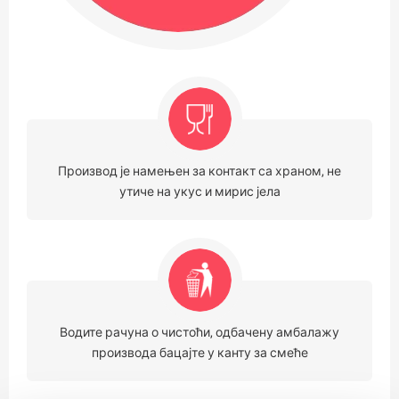
Производ је намењен за контакт са храном, не
утиче на укус и мирис јела
Водите рачуна о чистоћи, одбачену амбалажу
производа бацајте у канту за смеће