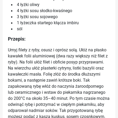
4 łyżki oliwy
4 łyżki sosu słodko-kwaśnego
3 łyżki sosu sojowego
1 łyżeczka startego kłącza imbiru
sól
Przepis:
Umyj filety z ryby, osusz i oprósz solą. Ułóż na płasko
kawałek folii aluminiowej (dwa razy większy niż filet z
ryby). Na folii ułóż filet i obficie posyp przyprawami.
Na wierzchu ułóż plasterki cytryny, listki bazylii oraz
kawałeczki masła. Folię złóż do środka dłuższymi
bokami, a następnie zawiń krótsze boki. Tak
zapakowaną rybę włóż do naczynia żaroodpornego
lub ceramicznego i wstaw do piekarnika nagrzanego
do 200°C na około 35–40 minut. Po tym czasie można
odwinąć rybę i potrzymać w ciepłym piekarniku, aby
odparował nadmiar soków. Tak przygotowaną rybę
możesz podać z kaszą kuskus, sosem czosnkowym,