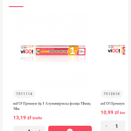
7511114
7512610
виГО! Премиум бр.1 Алуминијумска фолија 15миц
виГО! Премиум бр.
10м
10,99 zł
brutto
13,19 zł
brutto
-
+