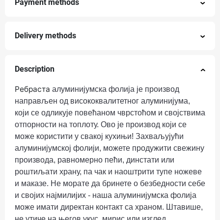
Payment methods
Delivery methods
Description
Ребраста
алуминијумска фолија
је производ
направљен од висококвалитетног алуминијума,
који се одликује повећаном чврстоћом и својствима
отпорности на топлоту. Ово је производ који се
може користити у свакој кухињи! Захваљујући
алуминијумској фолији, можете продужити свежину
производа, равномерно пећи, динстати или
роштиљати храну, па чак и наоштрити тупе ножеве
и маказе. Не морате да бринете о безбедности себе
и својих најмилијих - наша алуминијумска фолија
може имати директан контакт са храном. Штавише,
не утиче на његов укус, мирис или изглед.