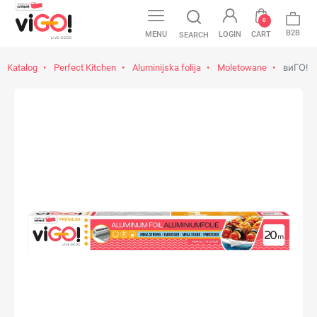
0
B2B
MENU
LOGIN
CART
SEARCH
Katalog
Perfect Kitchen
Aluminijska folija
Moletowane
виГО! П