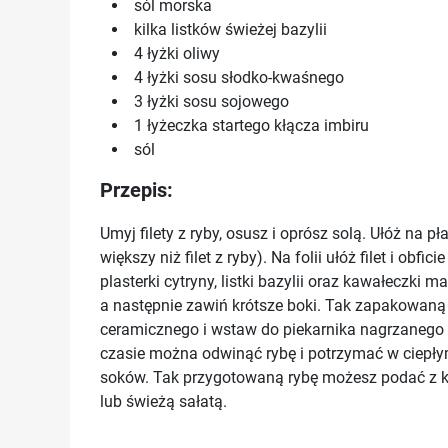
sól morska
kilka listków świeżej bazylii
4 łyżki oliwy
4 łyżki sosu słodko-kwaśnego
3 łyżki sosu sojowego
1 łyżeczka startego kłącza imbiru
sól
Przepis:
Umyj filety z ryby, osusz i oprósz solą. Ułóż na p
większy niż filet z ryby). Na folii ułóż filet i ob
plasterki cytryny, listki bazylii oraz kawałeczki 
a następnie zawiń krótsze boki. Tak zapakowaną
ceramicznego i wstaw do piekarnika nagrzanego
czasie można odwinąć rybę i potrzymać w ciepły
soków. Tak przygotowaną rybę możesz podać z k
lub świeżą sałatą.