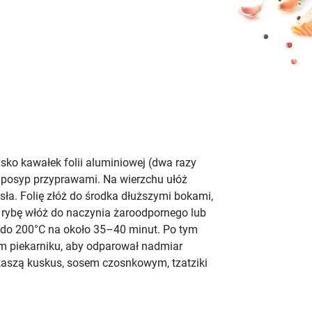
łasko kawałek folii aluminiowej (dwa razy
ficie posyp przyprawami. Na wierzchu ułóż
masła. Folię złóż do środka dłuższymi bokami,
 rybę włóż do naczynia żaroodpornego lub
 do 200°C na około 35–40 minut. Po tym
m piekarniku, aby odparował nadmiar
aszą kuskus, sosem czosnkowym, tzatziki