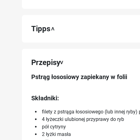
Tipps
Przepisy
Pstrąg łososiowy zapiekany w folii
Składniki:
filety z pstrąga łososiowego (lub innej ryby)
4 łyżeczki ulubionej przyprawy do ryb
pół cytryny
2 łyżki masła