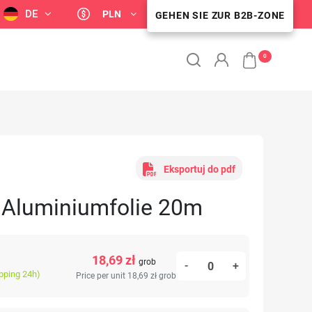
DE
PLN
GEHEN SIE ZUR B2B-ZONE
B2B-KUNDENZONE
0
Eksportuj do pdf
 Aluminiumfolie 20m
18,69 zł
grob
-
+
ipping 24h)
Price per unit 18,69 zł
grob