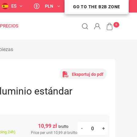
ES
PLN
ZONA DE CLIENTES B2B
GO TO THE B2B ZONE
0
 PRECIOS
piezas
Eksportuj do pdf
luminio estándar
10,99 zł
brutto
-
+
ping 24h)
Price per unit 10,99 zł
brutto