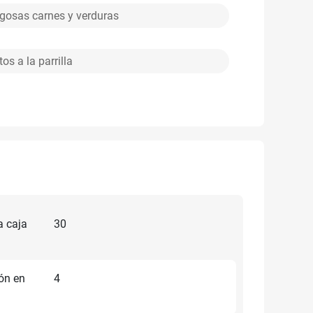
ugosas carnes y verduras
os a la parrilla
a caja
30
ón en
4