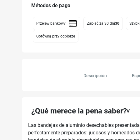
Métodos de pago
Przelew bankowy
Zapłać za 30 dni
30
Szybki
Gotówką przy odbiorze
Descripción
Esp
¿Qué merece la pena saber?
Las bandejas de aluminio desechables presentadas so
perfectamente preparados: jugosos y horneados de 