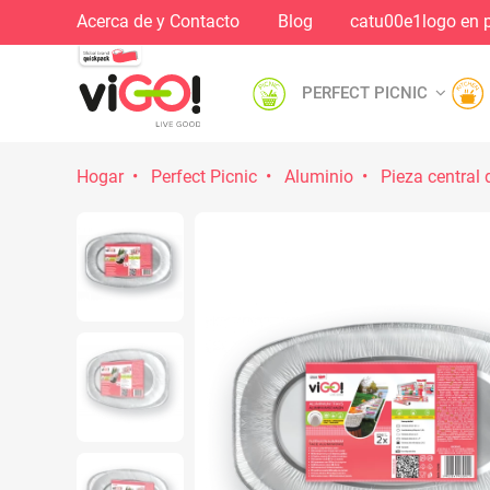
Acerca de y Contacto
Blog
catu00e1logo en 
PERFECT PICNIC
Hogar
Perfect Picnic
Aluminio
Pieza central 