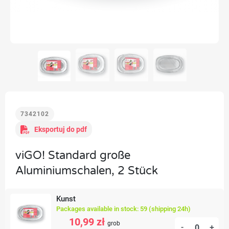
7342102
Eksportuj do pdf
viGO! Standard große
Aluminiumschalen, 2 Stück
Kunst
Packages available in stock: 59 (shipping 24h)
10,99 zł
grob
-
+