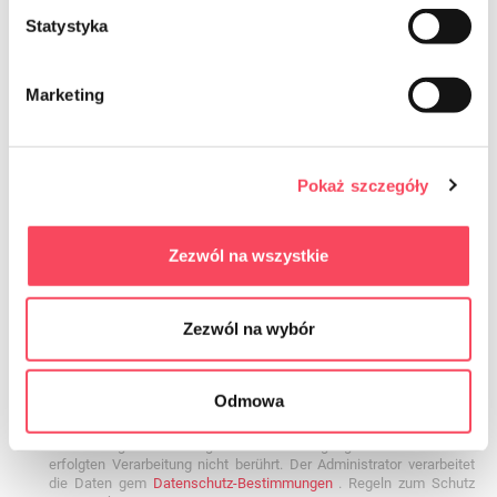
NEWSLETTER
Statystyka
Sign up for the newsletter
Marketing
Pokaż szczegóły
Zezwól na wszystkie
Ich bin damit einverstanden, dass kommerzielle Informationen
mittels elektronischer Kommunikation im Sinne des Gesetzes vom
Zezwól na wybór
18. Juli 2002 über die Erbringung elektronischer Dienstleistungen
(Gesetzblatt 2017.1219) an die E-Mail-Adresse gesendet werden,
die in Bezug auf die von The angebotenen Dienstleistungen
angegeben wurde Die Einwilligung ist freiwillig und kann jederzeit
Odmowa
durch Klick auf den entsprechenden Link am Ende der E-Mail
widerrufen werden. Durch den Widerruf der Einwilligung wird die
Rechtmäßigkeit der aufgrund der Einwilligung bis zum Widerruf
erfolgten Verarbeitung nicht berührt. Der Administrator verarbeitet
die Daten gem
Datenschutz-Bestimmungen
. Regeln zum Schutz