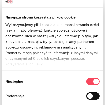
Niniejsza strona korzysta z plików cookie
Wykorzystujemy pliki cookie do spersonalizowania treści
i reklam, aby oferować funkcje społecznościowe i
analizować ruch w naszej witrynie. Informacje o tym, jak
7762001
korzystasz z naszej witryny, udostępniamy partnerom
viGO! Premium Nr.1 Farbschutztücher
społecznościowym, reklamowym i analitycznym.
20 Stück
Partnerzy mogą połączyć te informacje z innymi danymi
10,99 zł
grob
otrzymanymi od Ciebie lub uzyskanymi podczas
korzystania z ich usług.
-
+
Wybór
Niezbędne
zgody
Preferencje