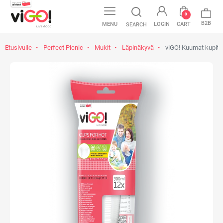
0
B2B
MENU
LOGIN
CART
SEARCH
Etusivulle
Perfect Picnic
Mukit
Läpinäkyvä
viGO! Kuumat kupit 3