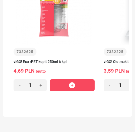
7332625
7332225
-
viGO! Eco rPET kupit 250ml 6 kpl
viGO! Olutmukit 500
4,69 PLN
3,59 PLN
brutto
brutt
-
+
-
+