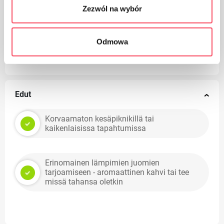
Zezwól na wybór
Huolehdi puhtaudesta, heitä käytetty tuotepakkaus
Odmowa
roskakoriin
Edut
Korvaamaton kesäpiknikillä tai
kaikenlaisissa tapahtumissa
Erinomainen lämpimien juomien
tarjoamiseen - aromaattinen kahvi tai tee
missä tahansa oletkin