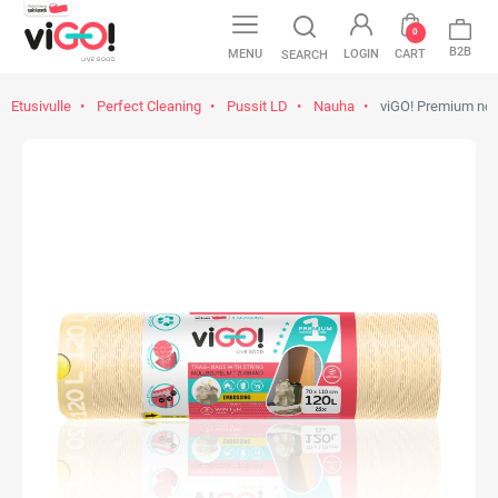
0
B2B
MENU
LOGIN
CART
SEARCH
Etusivulle
Perfect Cleaning
Pussit LD
Nauha
viGO! Premium no.1