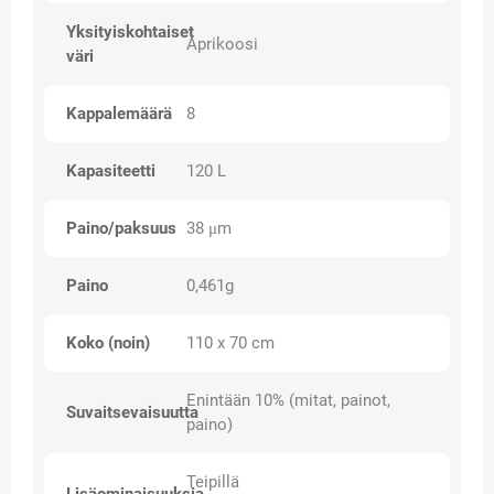
Yksityiskohtaiset
Aprikoosi
väri
Kappalemäärä
8
Kapasiteetti
120 L
Paino/paksuus
38 μm
Paino
0,461g
Koko (noin)
110 x 70 cm
Enintään 10% (mitat, painot,
Suvaitsevaisuutta
paino)
Teipillä