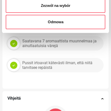
kalvosta: kohokuviointitekniikka vahvistaa
Zezwól na wybór
lisäksi pussia
Odmowa
Erittäin joustava
Saatavana 7 aromaattista muunnelmaa ja
ainutlaatuisia värejä
Pussit irtoavat kätevästi ilman, että niitä
tarvitsee repäistä
Vihjeitä