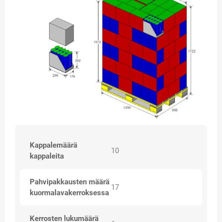
Kappalemäärä
10
kappaleita
Pahvipakkausten määrä
17
kuormalavakerroksessa
Kerrosten lukumäärä