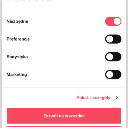
Pidä poissa lasten ulottuvilta
Wybór
Niezbędne
zgody
Certificates
Preferencje
Blue Angel
Statystyka
Marketing
Edut
Pokaż szczegóły
100 % kierrätetty ekologinen pakkaus, FSC ja
Blue Angel sertifioitu
Zezwól na wszystkie
Valmistettu kestävästä kolmikerroksisesta