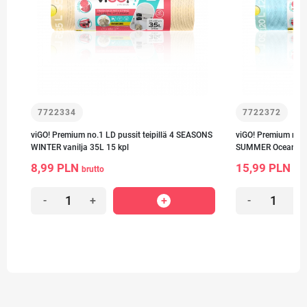
7722334
7722372
viGO! Premium no.1 LD pussit teipillä 4 SEASONS
viGO! Premium no.1
WINTER vanilja 35L 15 kpl
SUMMER Ocean 120
8,99 PLN
15,99 PLN
brutto
bru
-
+
-
+