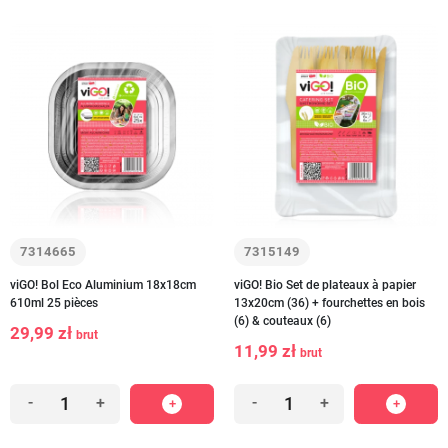
7314665
7315149
viGO! Bol Eco Aluminium 18x18cm
viGO! Bio Set de plateaux à papier
610ml 25 pièces
13x20cm (36) + fourchettes en bois
(6) & couteaux (6)
29,99 zł
brut
11,99 zł
brut
-
+
-
+