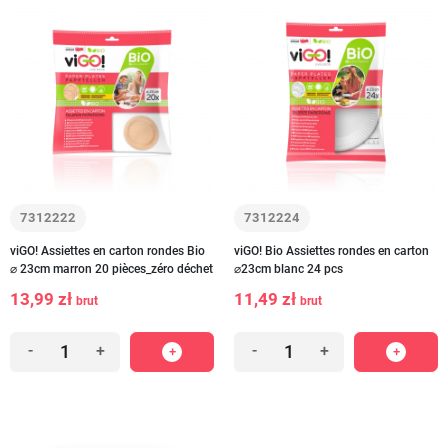
7312222
7312224
viGO! Assiettes en carton rondes Bio
viGO! Bio Assiettes rondes en carton
⌀ 23cm marron 20 pièces_zéro déchet
⌀23cm blanc 24 pcs
13,99 zł
11,49 zł
brut
brut
-
+
-
+