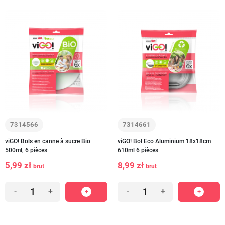
7314566
7314661
viGO! Bols en canne à sucre Bio
viGO! Bol Eco Aluminium 18x18cm
500ml, 6 pièces
610ml 6 pièces
5,99 zł
8,99 zł
brut
brut
-
+
-
+