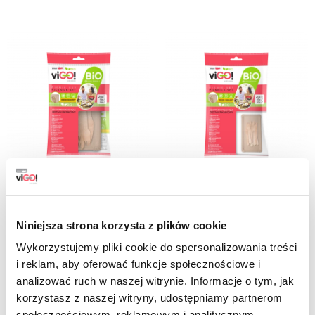
7315151
7315152
viGO! Bio Set de plateaux à papier
viGO! Bio Set de plateaux à papier
Niniejsza strona korzysta z plików cookie
13x20cm (20) + fourchettes en bois
13x20cm (20) + fourchettes en bois
(6) & couteaux (6)
(6) & couteaux (6)
Wykorzystujemy pliki cookie do spersonalizowania treści
11,99 zł
11,99 zł
i reklam, aby oferować funkcje społecznościowe i
brut
brut
analizować ruch w naszej witrynie. Informacje o tym, jak
korzystasz z naszej witryny, udostępniamy partnerom
-
+
-
+
społecznościowym, reklamowym i analitycznym.