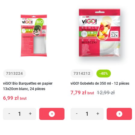
7313224
7314212
-40%
viGO! Bio Barquettes en papier
viGO! Gobelets de 350 ml - 12 pièces
13x20cm blanc, 24 pièces
7,79 zł
12,99 zł
brut
6,99 zł
brut
-
+
-
+