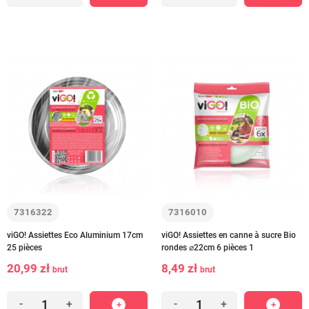
7316322
7316010
viGO! Assiettes Eco Aluminium 17cm
viGO! Assiettes en canne à sucre Bio
25 pièces
rondes ⌀22cm 6 pièces 1
20,99 zł
8,49 zł
brut
brut
-
+
-
+