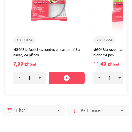
7312024
7312224
viGO! Bio Assiettes rondes en carton ⌀18cm
viGO! Bio Assiettes ron
blanc, 24 pièces
blanc 24 pcs
7,99 zł
11,49 zł
brut
brut
-
+
-
+
Filter