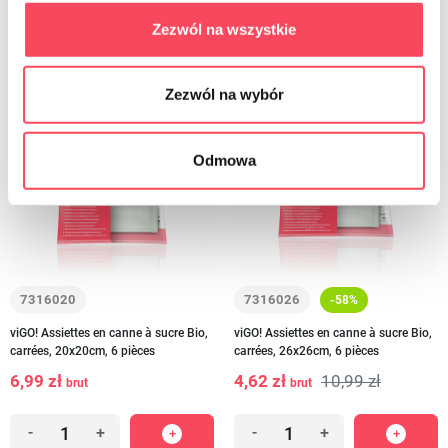
Zezwól na wszystkie
Zezwól na wybór
Odmowa
7316020
7316026
-58%
viGO! Assiettes en canne à sucre Bio,
viGO! Assiettes en canne à sucre Bio,
carrées, 20x20cm, 6 pièces
carrées, 26x26cm, 6 pièces
6,99 zł
4,62 zł
10,99 zł
brut
brut
-
+
-
+