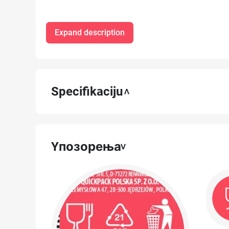
Expand description
Specifikaciju
Yпозорења