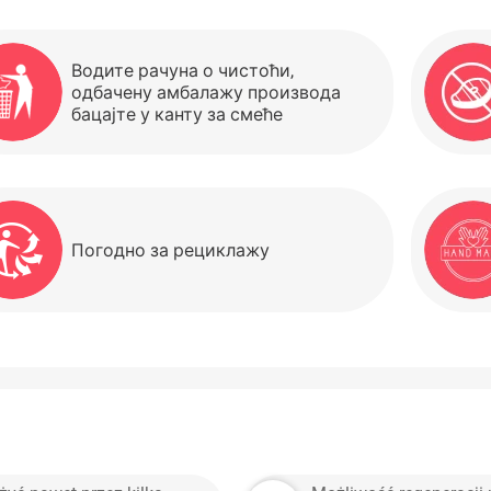
Водите рачуна о чистоћи,
одбачену амбалажу производа
бацајте у канту за смеће
Погодно за рециклажу