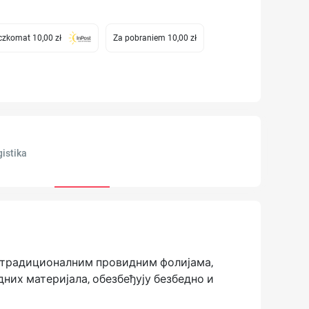
zkomat 10,00 zł
Za pobraniem 10,00 zł
istika
а традиционалним провидним фолијама,
них материјала, обезбеђују безбедно и