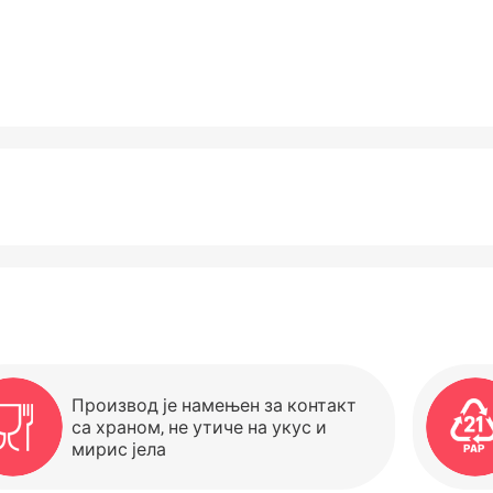
Производ је намењен за контакт
са храном, не утиче на укус и
мирис јела