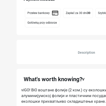
Przelew bankowy
Zapłać za 30 dni
30
Szybki
Gotówką przy odbiorze
Description
What's worth knowing?
viGO! BiO воштане фолије (2 ком.) су екол
алуминијумској фолији и пластичним посудам
еколошки прихватљиво складиштење хране.