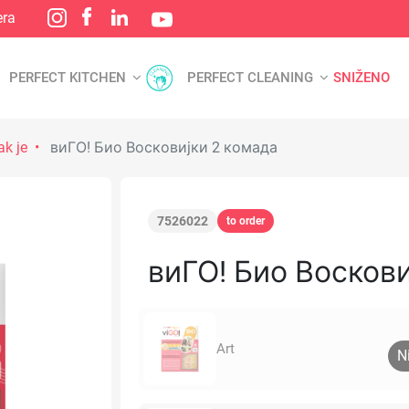
era
PERFECT KITCHEN
PERFECT CLEANING
SNIŽENO
ak je
виГО! Био Восковијки 2 комада
7526022
to order
виГО! Био Воскови
Art
N