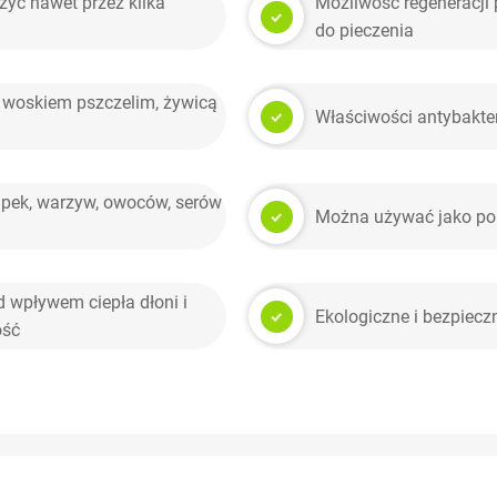
żyć nawet przez kilka
Możliwość regeneracji
do pieczenia
 woskiem pszczelim, żywicą
Właściwości antybakter
apek, warzyw, owoców, serów
Można używać jako pok
 wpływem ciepła dłoni i
Ekologiczne i bezpiecz
ość