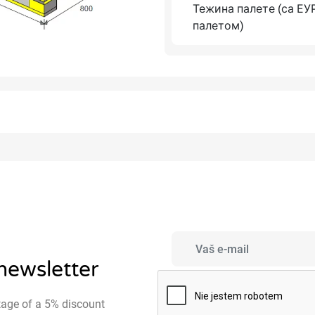
Тежина палете (са ЕУ
палетом)
 newsletter
tage of a 5% discount