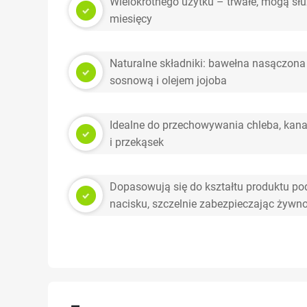
Wielokrotnego użytku – trwałe, mogą słu
miesięcy
Naturalne składniki: bawełna nasączona
sosnową i olejem jojoba
Idealne do przechowywania chleba, kan
i przekąsek
Dopasowują się do kształtu produktu pod
nacisku, szczelnie zabezpieczając żywn