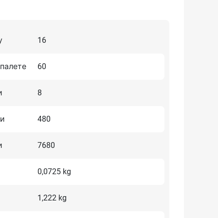
у
16
 палете
60
и
8
ти
480
и
7680
0,0725 kg
1,222 kg