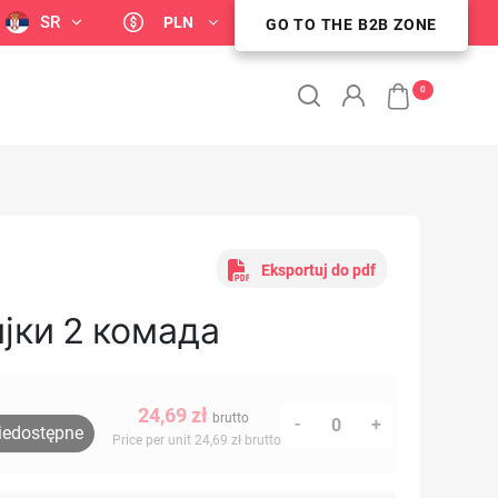
SR
PLN
GO TO THE B2B ZONE
STREFA KLIENTA B2B
0
Eksportuj do pdf
јки 2 комада
24,69 zł
brutto
-
+
iedostępne
Price per unit 24,69 zł
brutto