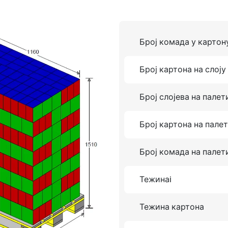
Број комада у картон
Број картона на слоју
Број слојева на палет
Број картона на пале
Број комада на палет
Тежинаi
Тежина картона