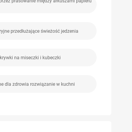
 przez prasowanie między arkuszami papieru
yjne przedłużające świeżość jedzenia
rywki na miseczki i kubeczki
ne dla zdrowia rozwiązanie w kuchni