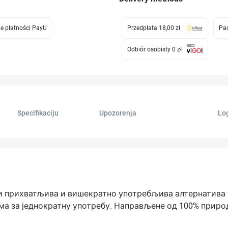
e płatności PayU
Przedpłata 18,00 zł
Pac
Odbiór osobisty 0 zł
Specifikaciju
Upozorenja
Log
ошки прихватљива и вишекратно употребљива алтернатив
а за једнократну употребу. Направљене од 100% природ