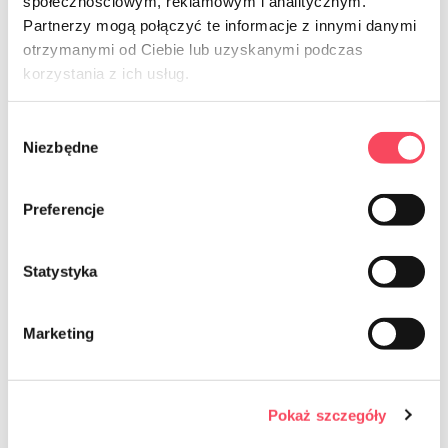
społecznościowym, reklamowym i analitycznym.
Partnerzy mogą połączyć te informacje z innymi danymi
otrzymanymi od Ciebie lub uzyskanymi podczas
NEWSLETTER
korzystania z ich usług.
Sign up for the newsletter
Wybór
Niezbędne
zgody
Preferencje
Statystyka
Ich bin damit einverstanden, dass kommerzielle Informationen
mittels elektronischer Kommunikation im Sinne des Gesetzes vom
Marketing
18. Juli 2002 über die Erbringung elektronischer Dienstleistungen
(Gesetzblatt 2017.1219) an die E-Mail-Adresse gesendet werden,
die in Bezug auf die von The angebotenen Dienstleistungen
angegeben wurde Die Einwilligung ist freiwillig und kann jederzeit
Pokaż szczegóły
durch Klick auf den entsprechenden Link am Ende der E-Mail
widerrufen werden. Durch den Widerruf der Einwilligung wird die