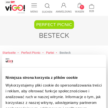
favorite
0
B2B
MENU
ANMELDUNG
WAGEN
SUCHEN
PERFECT PICNIC
BESTECK
Startseite
Perfect Picnic
Partei
Besteck
Noch keine Produkte verfügbar
Bleiben Sie dran! Sobald weitere Produkte
Niniejsza strona korzysta z plików cookie
hinzugefügt wurden, werden sie hier angezeigt.
Wykorzystujemy pliki cookie do spersonalizowania treści
i reklam, aby oferować funkcje społecznościowe i
analizować ruch w naszej witrynie. Informacje o tym, jak
korzystasz z naszej witryny, udostępniamy partnerom