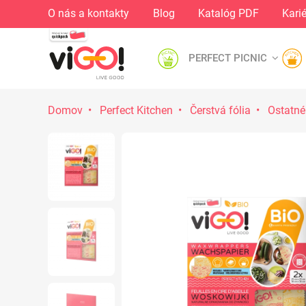
O nás a kontakty
Blog
Katalóg PDF
Kari
PERFECT PICNIC
Domov
Perfect Kitchen
Čerstvá fólia
Ostatné