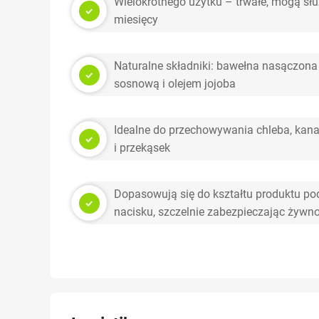
Wielokrotnego użytku – trwałe, mogą słu
miesięcy
Naturalne składniki: bawełna nasączona
sosnową i olejem jojoba
Idealne do przechowywania chleba, kan
i przekąsek
Dopasowują się do kształtu produktu pod
nacisku, szczelnie zabezpieczając żywn