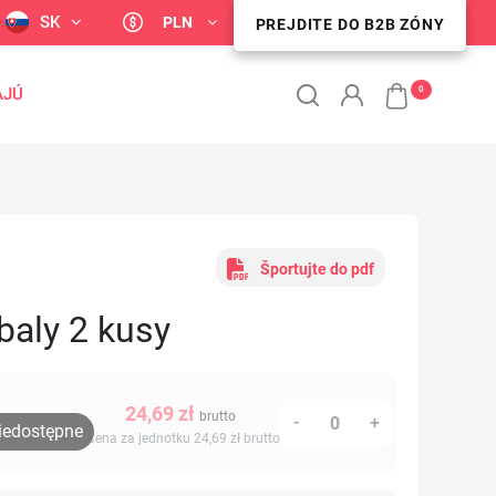
SK
PLN
PREJDITE DO B2B ZÓNY
PREJDITE DO B2B ZÓNY
0
AJÚ
Športujte do pdf
baly 2 kusy
24,69 zł
brutto
-
+
iedostępne
Cena za jednotku 24,69 zł
brutto