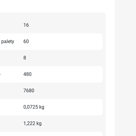
16
 palety
60
8
e
480
7680
0,0725 kg
1,222 kg