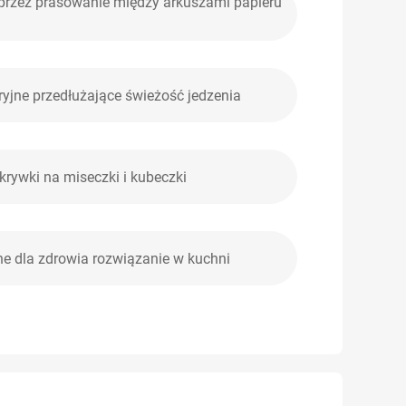
 przez prasowanie między arkuszami papieru
yjne przedłużające świeżość jedzenia
rywki na miseczki i kubeczki
ne dla zdrowia rozwiązanie w kuchni