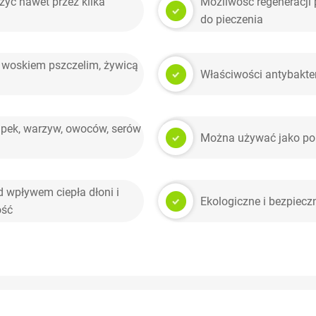
żyć nawet przez kilka
Możliwość regeneracji
do pieczenia
 woskiem pszczelim, żywicą
Właściwości antybakter
apek, warzyw, owoców, serów
Można używać jako pok
 wpływem ciepła dłoni i
Ekologiczne i bezpiecz
ość