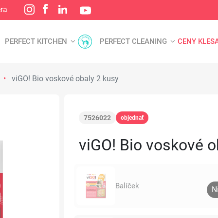
éra
PERFECT KITCHEN
PERFECT CLEANING
CENY KLES
viGO! Bio voskové obaly 2 kusy
7526022
objednať
viGO! Bio voskové o
Balíček
N