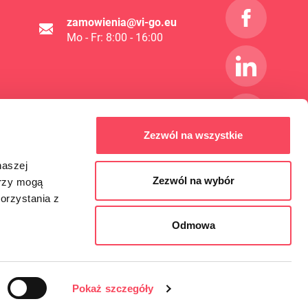
zamowienia@vi-go.eu
Mo - Fr: 8:00 - 16:00
Zezwól na wszystkie
naszej
Zezwól na wybór
erzy mogą
orzystania z
Odmowa
Pokaż szczegóły
Design und Umsetzung:
4Pixel