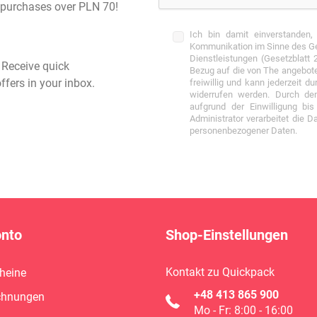
st purchases over PLN 70!
Ich bin damit einverstanden,
Kommunikation im Sinne des Ges
Dienstleistungen (Gesetzblatt
- Receive quick
Bezug auf die von The angebote
ffers in your inbox.
freiwillig und kann jederzeit 
widerrufen werden. Durch den
aufgrund der Einwilligung bis
Administrator verarbeitet die 
personenbezogener Daten.
onto
Shop-Einstellungen
Kontakt zu Quickpack
cheine
+48 413 865 900
chnungen
Mo - Fr: 8:00 - 16:00