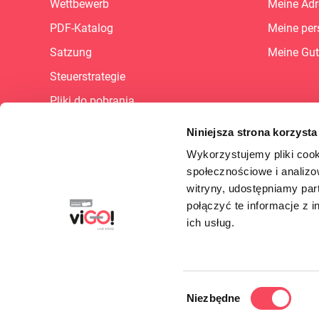
Wettbewerb
Meine Adr
PDF-Katalog
Meine per
Satzung
Meine Gut
Steuerstrategie
Pliki do pobrania
Sitemap
Niniejsza strona korzysta
Karriere
Wykorzystujemy pliki cook
społecznościowe i analizo
FAQ
witryny, udostępniamy pa
Lieferantenportal
połączyć te informacje z 
B2B - dlaczego warto?
ich usług.
Cookie Preferences
Wybór
Niezbędne
© 2026 - viGO! - All rights reserved.
zgody