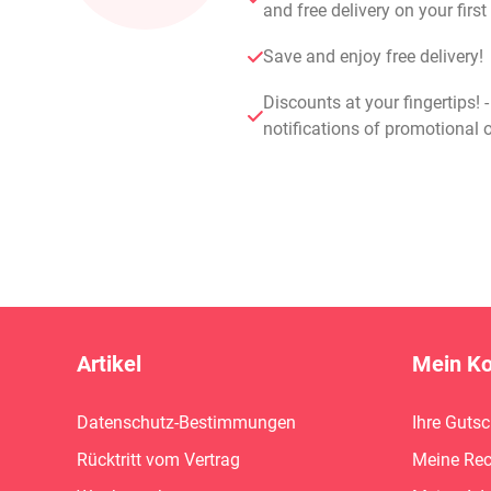
and free delivery on your fir
Save and enjoy free delivery!
Discounts at your fingertips! 
notifications of promotional o
Artikel
Mein K
Datenschutz-Bestimmungen
Ihre Guts
Rücktritt vom Vertrag
Meine Re