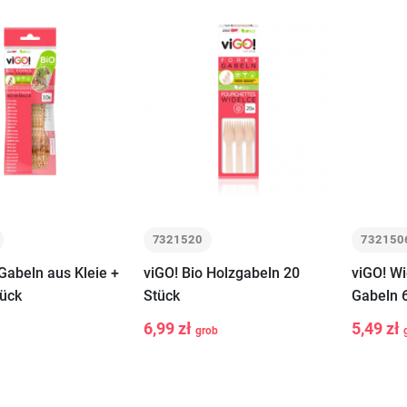
7321520
732150
 Gabeln aus Kleie +
viGO! Bio Holzgabeln 20
viGO! W
ück
Stück
Gabeln 6
6,99 zł
5,49 zł
grob
-
+
-
In den
Warenkorb