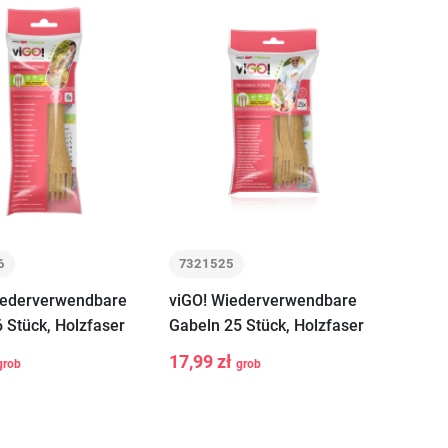
6
7321525
iederverwendbare
viGO! Wiederverwendbare
 Stück, Holzfaser
Gabeln 25 Stück, Holzfaser
17,99 zł
grob
grob
+
-
+
In den
In den
Warenkorb
Warenkorb