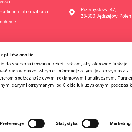
essen
Przemyslowa 47,
sönlichen Informationen
28-300 Jędrzejów, Polen
scheine
 z plików cookie
ie do spersonalizowania treści i reklam, aby oferować funkcje
wać ruch w naszej witrynie. Informacje o tym, jak korzystasz z 
rtnerom społecznościowym, reklamowym i analitycznym. Partn
innymi danymi otrzymanymi od Ciebie lub uzyskanymi podczas k
Preferencje
Statystyka
Marketing