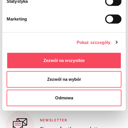
Statystyka
Marketing
7551200
Pokaż szczegóły
viGO! Standard-Frühstücksbeutel 200
Stk
6,99 zł
grob
Zezwól na wszystkie
-
+
Zezwól na wybór
Odmowa
NEWSLETTER