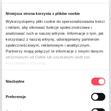
Niniejsza strona korzysta z plików cookie
Wykorzystujemy pliki cookie do spersonalizowania treści
i reklam, aby oferować funkcje społecznościowe i
7551300
7551230
-65%
analizować ruch w naszej witrynie. Informacje o tym, jak
viGO! Standard-Lunchtaschen mit
viGO! BIO Frühstücksbeutel 30 Stk.
korzystasz z naszej witryny, udostępniamy partnerom
Griffen, 100 Stück
8,99 zł
grob
społecznościowym, reklamowym i analitycznym.
3,64 zł
10,39 zł
grob
Partnerzy mogą połączyć te informacje z innymi danymi
otrzymanymi od Ciebie lub uzyskanymi podczas
-
+
korzystania z ich usług.
-
+
Wybór
Niezbędne
zgody
Preferencje