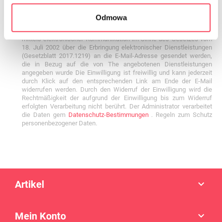
Odmowa
Ich bin damit einverstanden, dass kommerzielle Informationen
mittels elektronischer Kommunikation im Sinne des Gesetzes vom
18. Juli 2002 über die Erbringung elektronischer Dienstleistungen
(Gesetzblatt 2017.1219) an die E-Mail-Adresse gesendet werden,
die in Bezug auf die von The angebotenen Dienstleistungen
angegeben wurde Die Einwilligung ist freiwillig und kann jederzeit
durch Klick auf den entsprechenden Link am Ende der E-Mail
widerrufen werden. Durch den Widerruf der Einwilligung wird die
Rechtmäßigkeit der aufgrund der Einwilligung bis zum Widerruf
erfolgten Verarbeitung nicht berührt. Der Administrator verarbeitet
die Daten gem
Datenschutz-Bestimmungen
. Regeln zum Schutz
personenbezogener Daten.
Artikel

Mein Konto
