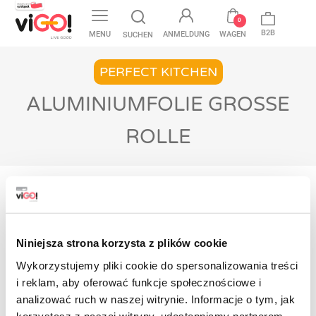
favorite
0
B2B
MENU
ANMELDUNG
WAGEN
SUCHEN
PERFECT KITCHEN
ALUMINIUMFOLIE GROSSE R
OLLE
Startseite
Perfect Kitchen
Alu-Folie
Aluminiumfolie große rolle
Noch keine Produkte verfügbar
Niniejsza strona korzysta z plików cookie
Bleiben Sie dran! Sobald weitere Produkte
Wykorzystujemy pliki cookie do spersonalizowania treści
hinzugefügt wurden, werden sie hier angezeigt.
i reklam, aby oferować funkcje społecznościowe i
analizować ruch w naszej witrynie. Informacje o tym, jak
korzystasz z naszej witryny, udostępniamy partnerom