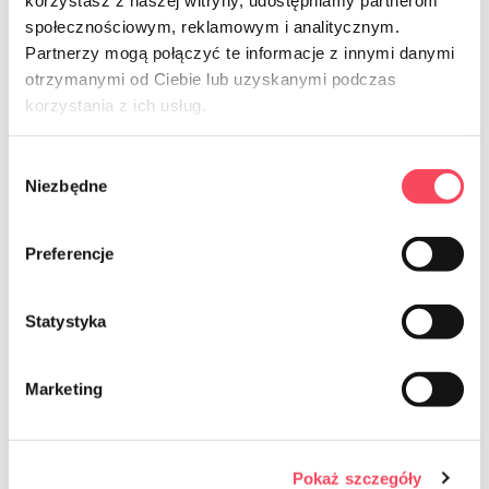
społecznościowym, reklamowym i analitycznym.
Partnerzy mogą połączyć te informacje z innymi danymi
otrzymanymi od Ciebie lub uzyskanymi podczas
korzystania z ich usług.
NEWSLETTER
Sign up for the newsletter
Wybór
Niezbędne
zgody
Preferencje
Statystyka
Marketing
Ich bin damit einverstanden, dass kommerzielle Informationen
mittels elektronischer Kommunikation im Sinne des Gesetzes vom
18. Juli 2002 über die Erbringung elektronischer Dienstleistungen
(Gesetzblatt 2017.1219) an die E-Mail-Adresse gesendet werden,
die in Bezug auf die von The angebotenen Dienstleistungen
Pokaż szczegóły
angegeben wurde Die Einwilligung ist freiwillig und kann jederzeit