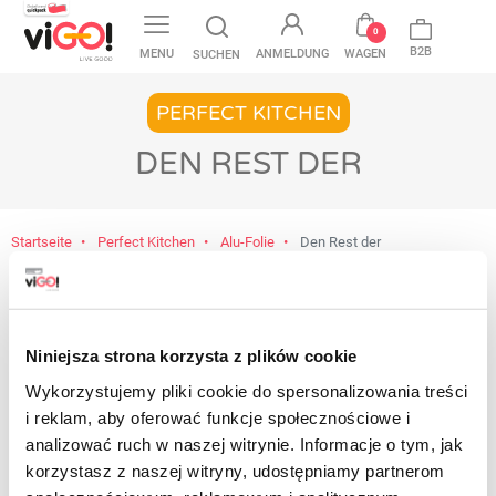
favorite
0
B2B
MENU
ANMELDUNG
WAGEN
SUCHEN
PERFECT KITCHEN
DEN REST DER
Startseite
Perfect Kitchen
Alu-Folie
Den Rest der
Noch keine Produkte verfügbar
Bleiben Sie dran! Sobald weitere Produkte
Niniejsza strona korzysta z plików cookie
hinzugefügt wurden, werden sie hier angezeigt.
Wykorzystujemy pliki cookie do spersonalizowania treści
i reklam, aby oferować funkcje społecznościowe i
analizować ruch w naszej witrynie. Informacje o tym, jak
korzystasz z naszej witryny, udostępniamy partnerom