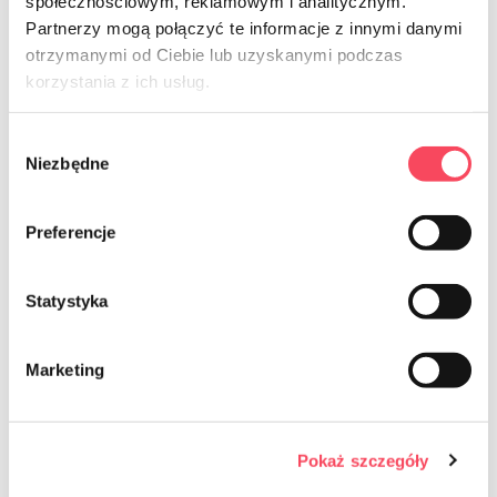
społecznościowym, reklamowym i analitycznym.
Partnerzy mogą połączyć te informacje z innymi danymi
otrzymanymi od Ciebie lub uzyskanymi podczas
NEWSLETTER
korzystania z ich usług.
Sign up for the newsletter
Wybór
Niezbędne
zgody
Preferencje
Statystyka
Ich bin damit einverstanden, dass kommerzielle Informationen
mittels elektronischer Kommunikation im Sinne des Gesetzes vom
Marketing
18. Juli 2002 über die Erbringung elektronischer Dienstleistungen
(Gesetzblatt 2017.1219) an die E-Mail-Adresse gesendet werden,
die in Bezug auf die von The angebotenen Dienstleistungen
angegeben wurde Die Einwilligung ist freiwillig und kann jederzeit
Pokaż szczegóły
durch Klick auf den entsprechenden Link am Ende der E-Mail
widerrufen werden. Durch den Widerruf der Einwilligung wird die