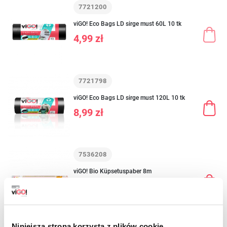
7721200
viGO! Eco Bags LD sirge must 60L 10 tk
4,99 zł
7721798
viGO! Eco Bags LD sirge must 120L 10 tk
8,99 zł
7536208
viGO! Bio Küpsetuspaber 8m
12,59 zł
Niniejsza strona korzysta z plików cookie