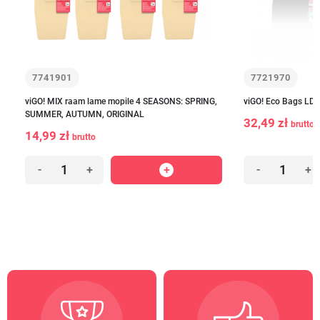
7741901
7721970
viGO! MIX raam lame mopile 4 SEASONS: SPRING,
viGO! Eco Bags LD 
SUMMER, AUTUMN, ORIGINAL
32,49 zł
brutto
14,99 zł
brutto
-
+
-
+