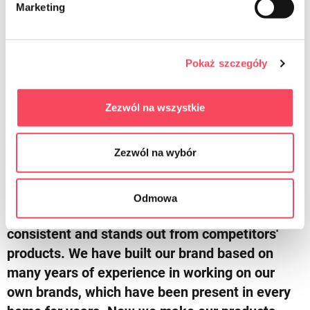
Marketing
Pokaż szczegóły
viGO
More about us
Zezwól na wszystkie
Zezwól na wybór
We try to meet your expectations
viGO! is a revolution on the home products
Odmowa
market. Innovative rebranding that is always
consistent and stands out from competitors'
products. We have built our brand based on
many years of experience in working on our
own brands, which have been present in every