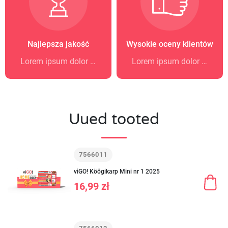
Najlepsza jakość
Wysokie oceny klientów
Lorem ipsum dolor sit amet
Lorem ipsum dolor sit amet
Uued tooted
7566011
viGO! Köögikarp Mini nr 1 2025
16,99 zł