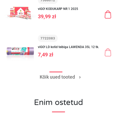
7566012
viGO! KODUKARP NR 1 2025
39,99 zł
7722083
viGO! LD kotid teibiga LAWENDA 35L 12 tk.
7,49 zł
Kõik uued tooted
Enim ostetud