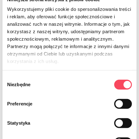
Kõik uued tooted
Wykorzystujemy pliki cookie do spersonalizowania treści
i reklam, aby oferować funkcje społecznościowe i
analizować ruch w naszej witrynie. Informacje o tym, jak
korzystasz z naszej witryny, udostępniamy partnerom
społecznościowym, reklamowym i analitycznym.
Partnerzy mogą połączyć te informacje z innymi danymi
otrzymanymi od Ciebie lub uzyskanymi podczas
korzystania z ich usług.
Poznaj vIGO! piknik
Perfect Picnic
Wybór
Niezbędne
zgody
Zabierz na piknik najlepsze produkty pod słońcem i
ciesz się smakowitymi letnimi chwilami spędzonymi z
Preferencje
rodziną i przyjaciółmi!
Statystyka
Zobacz produkty