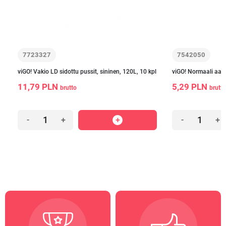
7723327
7542050
viGO! Vakio LD sidottu pussit, sininen, 120L, 10 kpl
viGO! Normaali aami
11,79 PLN
5,29 PLN
brutto
brutto
-
+
-
+