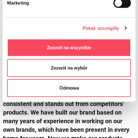
Marketing
Pokaż szczegóły
viGO
More about us
Zezwól na wszystkie
Zezwól na wybór
We try to meet your expectations
viGO! is a revolution on the home products
Odmowa
market. Innovative rebranding that is always
consistent and stands out from competitors'
products. We have built our brand based on
many years of experience in working on our
own brands, which have been present in every