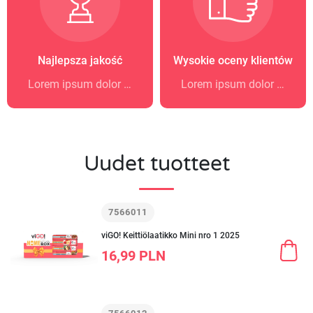
Najlepsza jakość
Wysokie oceny klientów
Lorem ipsum dolor sit amet
Lorem ipsum dolor sit amet
Uudet tuotteet
7566011
viGO! Keittiölaatikko Mini nro 1 2025
16,99 PLN