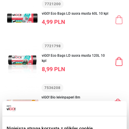
7721200
viGO! Eco Bags LD suora musta 60L 10 kpl
4,99 PLN
7721798
viGO! Eco Bags LD suora musta 120L 10
kpl
8,99 PLN
7536208
viGO! Bio leivinpaperi 8m
12,59 PLN
Niniejsza strona korzysta z plików cookie