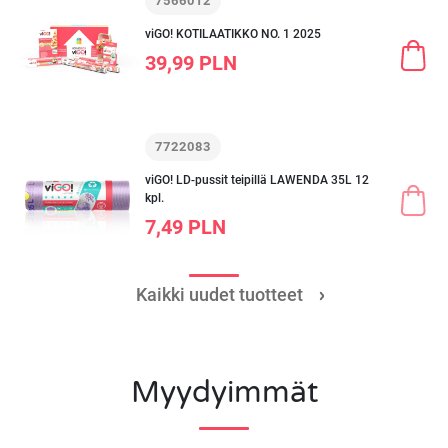
7566012
viGO! KOTILAATIKKO NO. 1 2025
39,99 PLN
7722083
viGO! LD-pussit teipillä LAWENDA 35L 12
kpl.
7,49 PLN
Kaikki uudet tuotteet
Myydyimmät