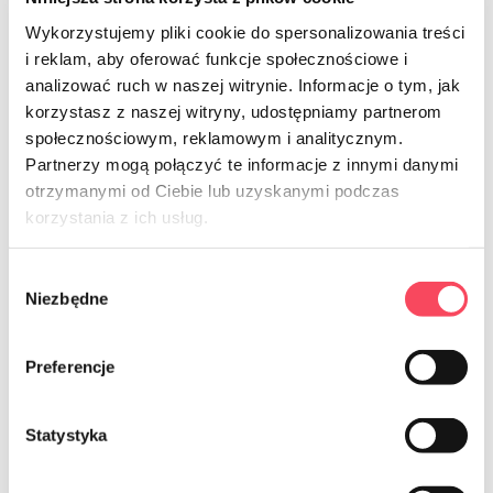
Kaikki uudet tuotteet
Wykorzystujemy pliki cookie do spersonalizowania treści
i reklam, aby oferować funkcje społecznościowe i
analizować ruch w naszej witrynie. Informacje o tym, jak
korzystasz z naszej witryny, udostępniamy partnerom
społecznościowym, reklamowym i analitycznym.
Partnerzy mogą połączyć te informacje z innymi danymi
otrzymanymi od Ciebie lub uzyskanymi podczas
korzystania z ich usług.
Poznaj vIGO! piknik
Perfect Picnic
Wybór
Niezbędne
zgody
Zabierz na piknik najlepsze produkty pod słońcem i
ciesz się smakowitymi letnimi chwilami spędzonymi z
Preferencje
rodziną i przyjaciółmi!
Statystyka
Zobacz produkty