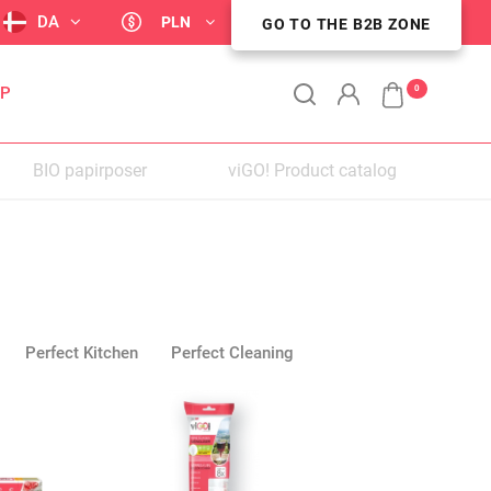
NY
DA
PLN
GO TO THE B2B ZONE
STREFA KLIENTA B2B
0
OP
BIO papirposer
viGO! Product catalog
PER
Perfect Kitchen
Perfect Cleaning