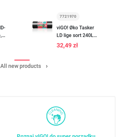
7721970
HD-
viGO! Øko Tasker
,
LD lige sort 240L
10 stk
32,49 zł
All new products
Poznaj vIGO! do super porządku