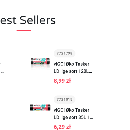
est Sellers
7721798
r
viGO! Øko Tasker
10
LD lige sort 120L
10 stk
8,99 zł
7721015
viGO! Øko Tasker
LD lige sort 35L 15
stk
6,29 zł