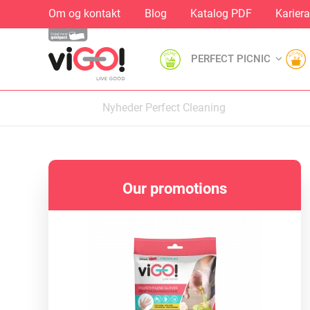
Om og kontakt
Blog
Katalog PDF
Kariera
PERFECT PICNIC
Nyheder Perfect Cleaning
Our promotions