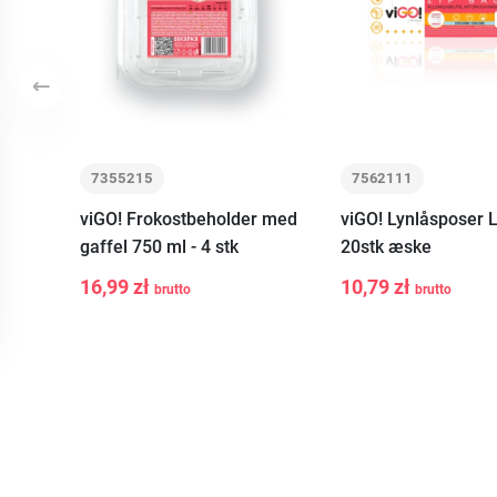
Tidligere
7355215
7562111
viGO! Frokostbeholder med
viGO! Lynlåsposer 
gaffel 750 ml - 4 stk
20stk æske
16,99 zł
10,79 zł
brutto
brutto
-
+
-
+
Tilføj til
Tilføj 
kurv
kur