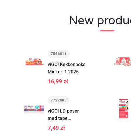
New produ
7566011
viGO! Køkkenboks
Mini nr. 1 2025
16,99 zł
7722083
viGO! LD-poser
med tape
LAWENDA 35L 12
7,49 zł