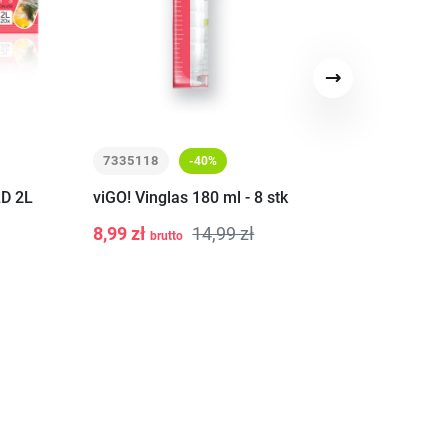
Næste
7335118
7534393
-40%
-54
LD 2L
viGO! Vinglas 180 ml - 8 stk
viGO! Premium 
ærmekasse 3m
8,99 zł
14,99 zł
brutto
2,76 zł
5,
brutto
-
+
-
+
til
Tilføj til
Til
v
kurv