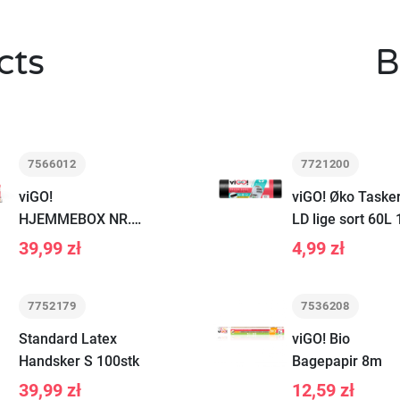
cts
B
7566012
7721200
viGO!
viGO! Øko Taske
HJEMMEBOX NR.
LD lige sort 60L 
1 2025
stk
39,99 zł
4,99 zł
7752179
7536208
Standard Latex
viGO! Bio
Handsker S 100stk
Bagepapir 8m
39,99 zł
12,59 zł