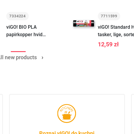
7334224
7711599
viGO! BIO PLA
viGO! Standard 
papirkopper hvid
tasker, lige, sorte
250ml 24stk
60L, 50 stk
12,59 zł
ll new products
Poznaj vIGO! do kuchni