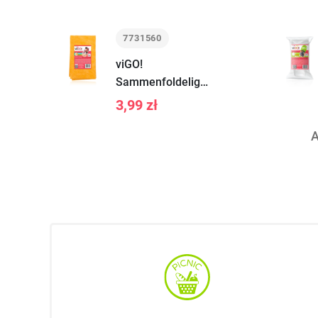
stk.
7731560
viGO!
Sammenfoldelig
gulvdug 1 stk
3,99 zł
A