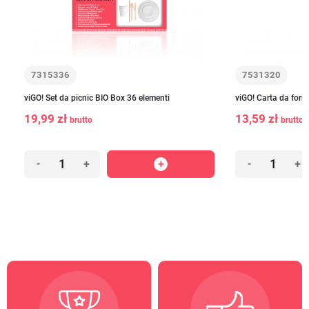
7315336
7531320
viGO! Set da picnic BIO Box 36 elementi
viGO! Carta da for
19,99 zł
13,59 zł
brutto
brutto
-
+
-
+