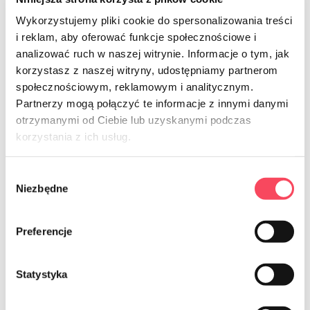
Tutti i nuovi prodotti
Wykorzystujemy pliki cookie do spersonalizowania treści
i reklam, aby oferować funkcje społecznościowe i
analizować ruch w naszej witrynie. Informacje o tym, jak
korzystasz z naszej witryny, udostępniamy partnerom
społecznościowym, reklamowym i analitycznym.
Partnerzy mogą połączyć te informacje z innymi danymi
otrzymanymi od Ciebie lub uzyskanymi podczas
korzystania z ich usług.
Poznaj vIGO! piknik
Perfect Picnic
Wybór
Niezbędne
zgody
Zabierz na piknik najlepsze produkty pod słońcem i
ciesz się smakowitymi letnimi chwilami spędzonymi z
Preferencje
rodziną i przyjaciółmi!
Statystyka
Zobacz produkty