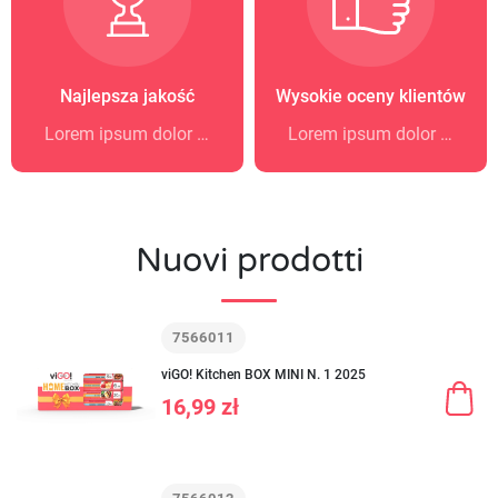
Najlepsza jakość
Wysokie oceny klientów
Lorem ipsum dolor sit amet
Lorem ipsum dolor sit amet
Nuovi prodotti
7566011
viGO! Kitchen BOX MINI N. 1 2025
16,99 zł