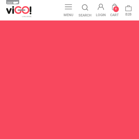
0
B2B
MENU
LOGIN
CART
SEARCH