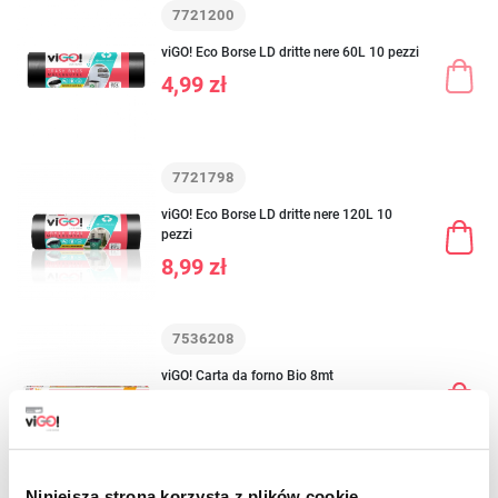
7721200
viGO! Eco Borse LD dritte nere 60L 10 pezzi
4,99 zł
7721798
viGO! Eco Borse LD dritte nere 120L 10
pezzi
8,99 zł
7536208
viGO! Carta da forno Bio 8mt
12,59 zł
Niniejsza strona korzysta z plików cookie