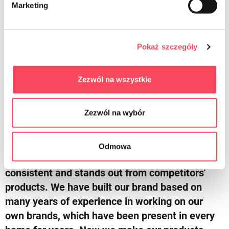
Marketing
Pokaż szczegóły
viGO
More about us
Zezwól na wszystkie
Zezwól na wybór
We try to meet your expectations
viGO! is a revolution on the home products
Odmowa
market. Innovative rebranding that is always
consistent and stands out from competitors'
products. We have built our brand based on
many years of experience in working on our
own brands, which have been present in every