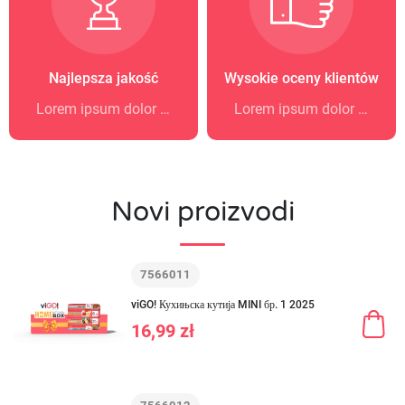
Najlepsza jakość
Wysokie oceny klientów
Lorem ipsum dolor sit amet
Lorem ipsum dolor sit amet
Novi proizvodi
7566011
viGO! Кухињска кутија MINI бр. 1 2025
16,99 zł