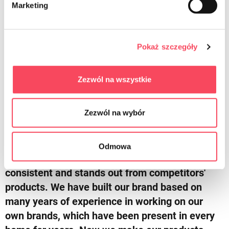
Marketing
Pokaż szczegóły
viGO
More about us
Zezwól na wszystkie
Zezwól na wybór
We try to meet your expectations
viGO! is a revolution on the home products
Odmowa
market. Innovative rebranding that is always
consistent and stands out from competitors'
products. We have built our brand based on
many years of experience in working on our
own brands, which have been present in every