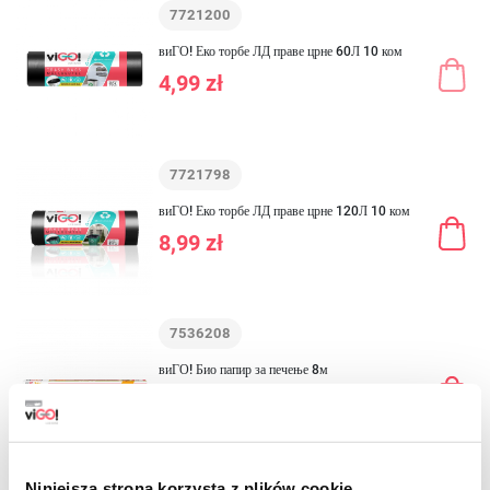
7721200
виГО! Еко торбе ЛД праве црне 60Л 10 ком
4,99 zł
7721798
виГО! Еко торбе ЛД праве црне 120Л 10 ком
8,99 zł
7536208
виГО! Био папир за печење 8м
12,59 zł
Niniejsza strona korzysta z plików cookie