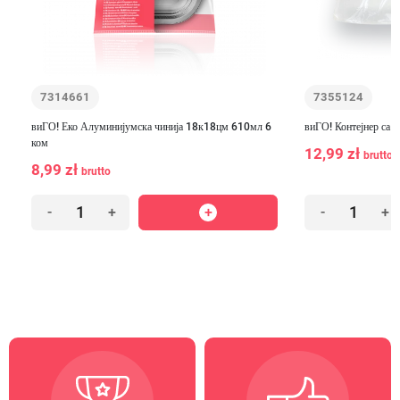
7314661
7355124
виГО! Еко Алуминијумска чинија 18к18цм 610мл 6
виГО! Контејнер са з
ком
12,99 zł
brutto
8,99 zł
brutto
-
+
-
+