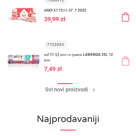
7566012
viGO! КУТИЈА БР. 1 2025
39,99 zł
7722083
виГО! ЛД кесе са траком LAWENDA 35L 12
ком.
7,49 zł
Svi novi proizvodi
Najprodavaniji