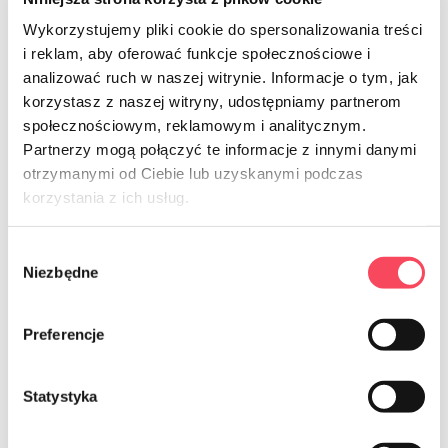
Svi novi proizvodi
Wykorzystujemy pliki cookie do spersonalizowania treści
i reklam, aby oferować funkcje społecznościowe i
analizować ruch w naszej witrynie. Informacje o tym, jak
korzystasz z naszej witryny, udostępniamy partnerom
społecznościowym, reklamowym i analitycznym.
Partnerzy mogą połączyć te informacje z innymi danymi
otrzymanymi od Ciebie lub uzyskanymi podczas
korzystania z ich usług.
Poznaj vIGO! piknik
Perfect Picnic
Wybór
Niezbędne
zgody
Zabierz na piknik najlepsze produkty pod słońcem i
ciesz się smakowitymi letnimi chwilami spędzonymi z
Preferencje
rodziną i przyjaciółmi!
Statystyka
Zobacz produkty