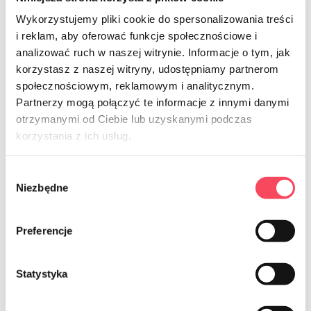
Toate produsele noi
Wykorzystujemy pliki cookie do spersonalizowania treści
i reklam, aby oferować funkcje społecznościowe i
analizować ruch w naszej witrynie. Informacje o tym, jak
korzystasz z naszej witryny, udostępniamy partnerom
społecznościowym, reklamowym i analitycznym.
Partnerzy mogą połączyć te informacje z innymi danymi
otrzymanymi od Ciebie lub uzyskanymi podczas
korzystania z ich usług.
Poznaj vIGO! piknik
Perfect Picnic
Wybór
Niezbędne
zgody
Zabierz na piknik najlepsze produkty pod słońcem i
ciesz się smakowitymi letnimi chwilami spędzonymi z
Preferencje
rodziną i przyjaciółmi!
Statystyka
Zobacz produkty