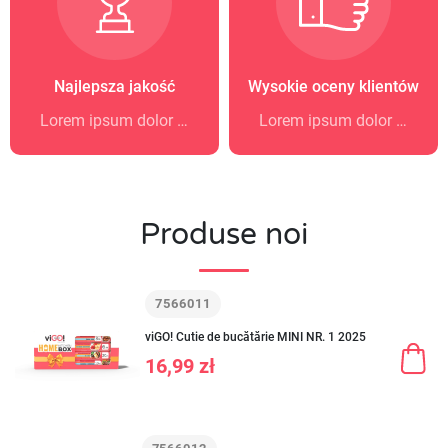
Najlepsza jakość
Wysokie oceny klientów
Lorem ipsum dolor sit amet
Lorem ipsum dolor sit amet
Produse noi
7566011
viGO! Cutie de bucătărie MINI NR. 1 2025
16,99 zł