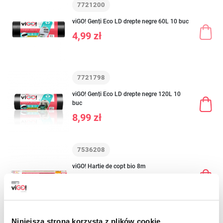
7721200
viGO! Genți Eco LD drepte negre 60L 10 buc
4,99 zł
7721798
viGO! Genți Eco LD drepte negre 120L 10
buc
8,99 zł
7536208
viGO! Hartie de copt bio 8m
12,59 zł
Niniejsza strona korzysta z plików cookie