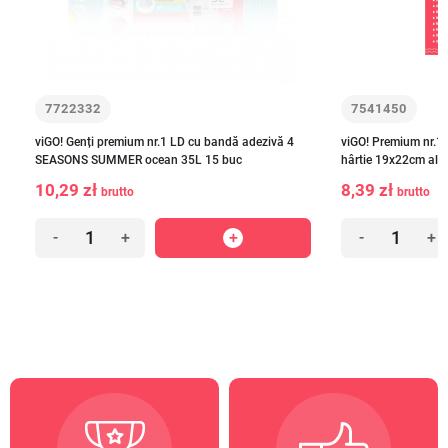
7722332
7541450
viGO! Genți premium nr.1 LD cu bandă adezivă 4
viGO! Premium nr.1 
SEASONS SUMMER ocean 35L 15 buc
hârtie 19x22cm alb
10,29 zł
8,39 zł
brutto
brutto
-
+
-
+