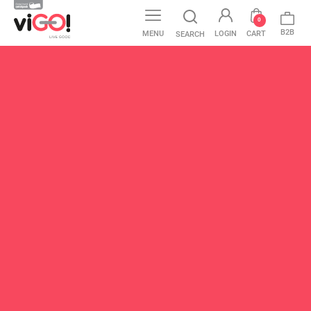
0
B2B
MENU
LOGIN
CART
SEARCH