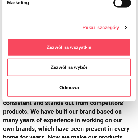
Marketing
Pokaż szczegóły
viGO
More about us
Zezwól na wszystkie
Zezwól na wybór
We try to meet your expectations
viGO! is a revolution on the home products
Odmowa
market. Innovative rebranding that is always
consistent and stands out from competitors'
products. We have built our brand based on
many years of experience in working on our
own brands, which have been present in every
home for years. Now we make our products