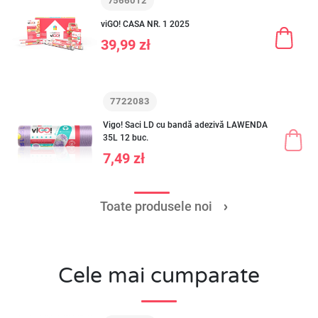
7566012
viGO! CASA NR. 1 2025
39,99 zł
7722083
Vigo! Saci LD cu bandă adezivă LAWENDA
35L 12 buc.
7,49 zł
Toate produsele noi
Cele mai cumparate