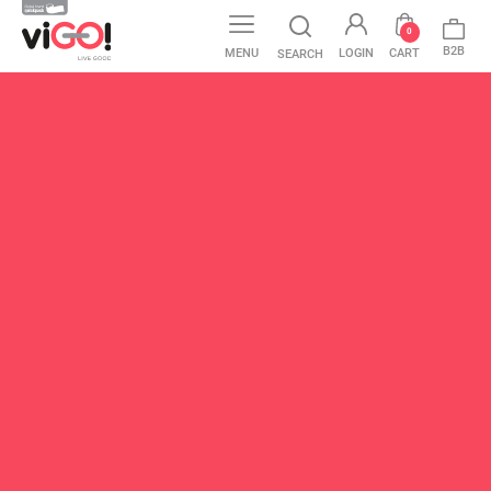
0
B2B
MENU
LOGIN
CART
SEARCH