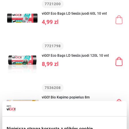
7721200
viGO! Eco Bags LD tiesūs juodi 60L 10 vnt
4,99 zl
7721798
viGO! Eco Bags LD tiesūs juodi 120L 10 vnt
8,99 zl
7536208
viGO! Bio Kepimo popierius 8m
12,59 zl
Niniejsza strona korzysta z plików cookie