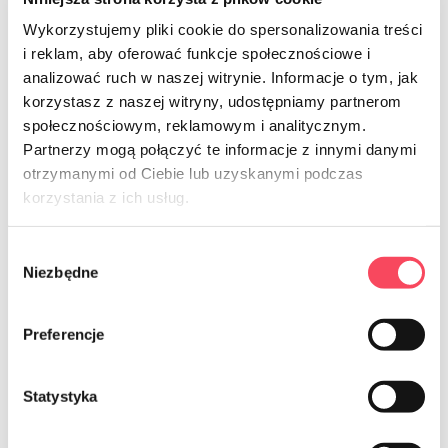
Visos naujos prekės
Wykorzystujemy pliki cookie do spersonalizowania treści
i reklam, aby oferować funkcje społecznościowe i
analizować ruch w naszej witrynie. Informacje o tym, jak
korzystasz z naszej witryny, udostępniamy partnerom
społecznościowym, reklamowym i analitycznym.
Partnerzy mogą połączyć te informacje z innymi danymi
otrzymanymi od Ciebie lub uzyskanymi podczas
korzystania z ich usług.
Poznaj vIGO! piknik
Perfect Picnic
Wybór
Niezbędne
zgody
Zabierz na piknik najlepsze produkty pod słońcem i
ciesz się smakowitymi letnimi chwilami spędzonymi z
Preferencje
rodziną i przyjaciółmi!
Statystyka
Zobacz produkty