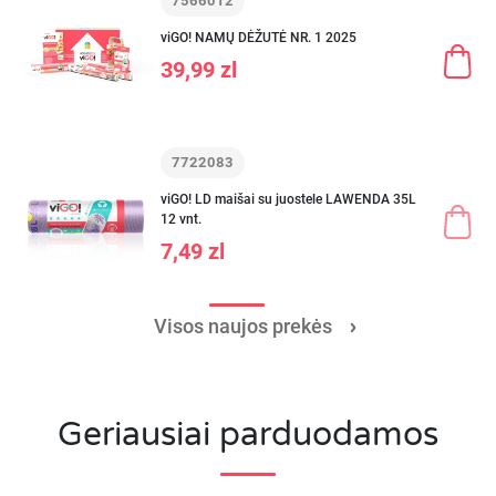
7566012
viGO! NAMŲ DĖŽUTĖ NR. 1 2025
39,99 zl
7722083
viGO! LD maišai su juostele LAWENDA 35L
12 vnt.
7,49 zl
Visos naujos prekės
Geriausiai parduodamos