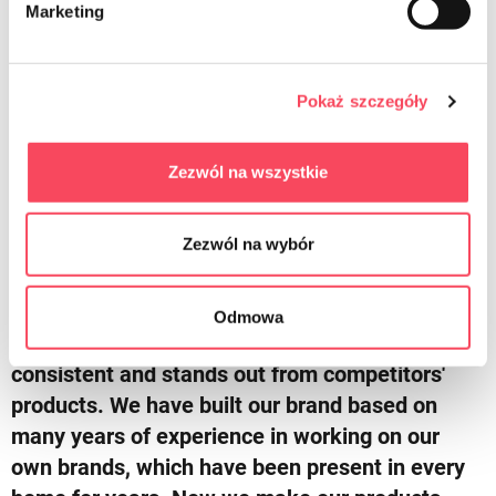
Marketing
Pokaż szczegóły
viGO
More about us
Zezwól na wszystkie
Zezwól na wybór
We try to meet your expectations
viGO! is a revolution on the home products
Odmowa
market. Innovative rebranding that is always
consistent and stands out from competitors'
products. We have built our brand based on
many years of experience in working on our
own brands, which have been present in every