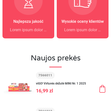
Najlepsza jakość
Wysokie oceny klientów
Lorem ipsum dolor sit amet
Lorem ipsum dolor sit amet
Naujos prekės
7566011
viGO! Virtuvės dėžutė MINI Nr. 1 2025
16,99 zl