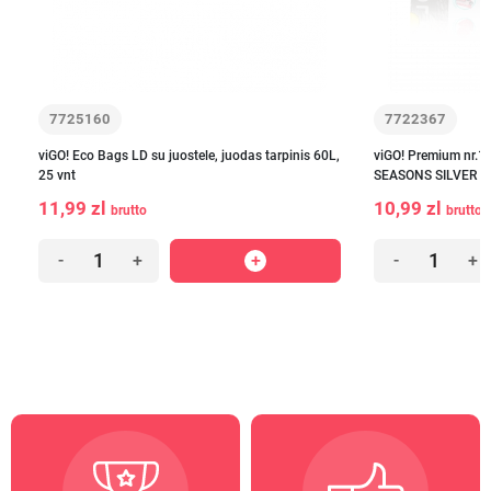
7725160
7722367
viGO! Eco Bags LD su juostele, juodas tarpinis 60L,
viGO! Premium nr.1 
25 vnt
SEASONS SILVER nau
11,99 zl
10,99 zl
brutto
brutto
-
+
-
+