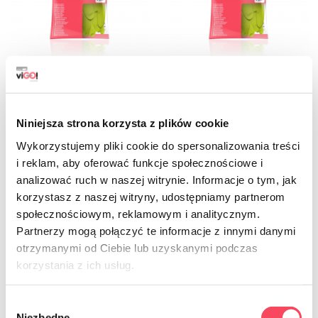
7756006
7756007
viGO! Guanti in gomma Premium S
viGO! Guanti in gomma Premium M
6,49 zł
6,49 zł
Niniejsza strona korzysta z plików cookie
brutto
brutto
Wykorzystujemy pliki cookie do spersonalizowania treści
-
+
i reklam, aby oferować funkcje społecznościowe i
-
+
analizować ruch w naszej witrynie. Informacje o tym, jak
korzystasz z naszej witryny, udostępniamy partnerom
społecznościowym, reklamowym i analitycznym.
Partnerzy mogą połączyć te informacje z innymi danymi
otrzymanymi od Ciebie lub uzyskanymi podczas
korzystania z ich usług.
Wybór
Niezbędne