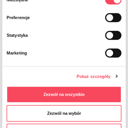
zgody
Preferencje
7756008
Statystyka
viGO! Guanti in gomma Premium L
6,49 zł
brutto
Marketing
-
+
Pokaż szczegóły
Zezwól na wszystkie
NEWSLETTER
Zezwól na wybór
Sign up for the newsletter