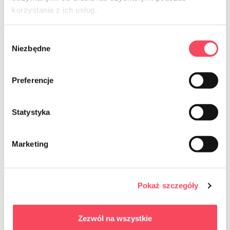
korzystania z ich usług.
Wybór
Niezbędne
zgody
7756008
viGO! Gants en caoutchouc Premium
Preferencje
L
6,49 zł
brut
Statystyka
-
+
Marketing
Pokaż szczegóły
NEWSLETTER
Zezwól na wszystkie
Sign up for the newsletter