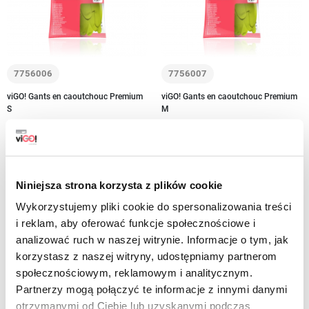
7756006
7756007
viGO! Gants en caoutchouc Premium
viGO! Gants en caoutchouc Premium
S
M
6,49 zł
6,49 zł
brut
brut
-
+
Niniejsza strona korzysta z plików cookie
-
+
Wykorzystujemy pliki cookie do spersonalizowania treści
i reklam, aby oferować funkcje społecznościowe i
analizować ruch w naszej witrynie. Informacje o tym, jak
korzystasz z naszej witryny, udostępniamy partnerom
społecznościowym, reklamowym i analitycznym.
Partnerzy mogą połączyć te informacje z innymi danymi
otrzymanymi od Ciebie lub uzyskanymi podczas