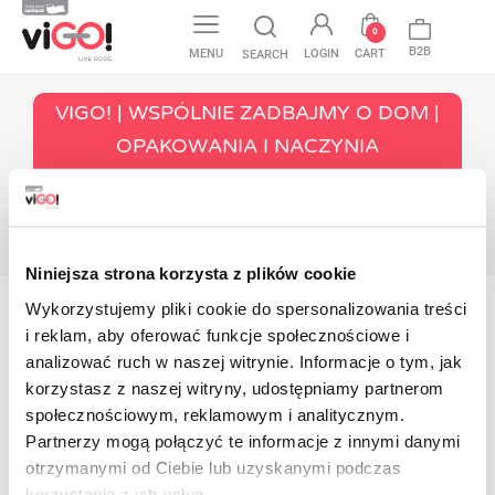
favorite
0
B2B
MENU
LOGIN
CART
SEARCH
VIGO! | WSPÓLNIE ZADBAJMY O DOM |
OPAKOWANIA I NACZYNIA
JEDNORAZOWE
LESELEVYT
Niniejsza strona korzysta z plików cookie
Wykorzystujemy pliki cookie do spersonalizowania treści
Tuotteita ei ole vielä saatavilla
i reklam, aby oferować funkcje społecznościowe i
Pysy kuulolla! Lisää tuotteita näytetään täällä
analizować ruch w naszej witrynie. Informacje o tym, jak
sitä mukaa kuin niitä lisätään.
korzystasz z naszej witryny, udostępniamy partnerom
społecznościowym, reklamowym i analitycznym.
Contact
Partnerzy mogą połączyć te informacje z innymi danymi
otrzymanymi od Ciebie lub uzyskanymi podczas
korzystania z ich usług.