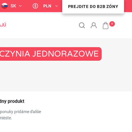
SK
PLN
PREJDITE DO B2B ZÓNY
PREJDITE DO B2B ZÓNY
0
AJÚ
NACZYNIA JEDNORAZOWE
dny produkt
 ponuky pridáme ďalšie
mieste.