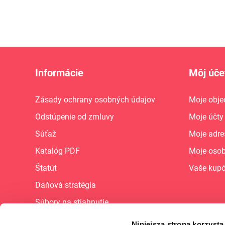
Informácie
Môj úče
Zásady ochrany osobných údajov
Moje obje
Odstúpenie od zmluvy
Moje účty
Súťaž
Moje adre
Katalóg PDF
Moje osob
Štatút
Vaše kup
Daňová stratégia
Súbory na stiahnutie
Mapa stránky
Niniejsza strona korzysta