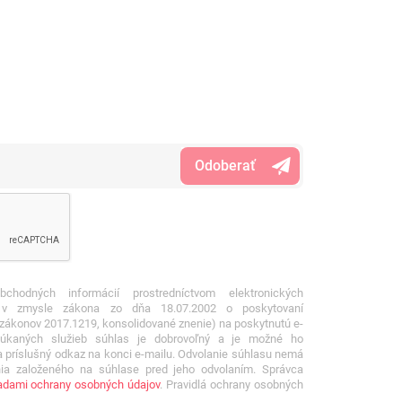
hodných informácií prostredníctvom elektronických
v v zmysle zákona zo dňa 18.07.2002 o poskytovaní
a zákonov 2017.1219, konsolidované znenie) na poskytnutú e-
úkaných služieb súhlas je dobrovoľný a je možné ho
a príslušný odkaz na konci e-mailu. Odvolanie súhlasu nemá
ia založeného na súhlase pred jeho odvolaním. Správca
dami ochrany osobných údajov
. Pravidlá ochrany osobných