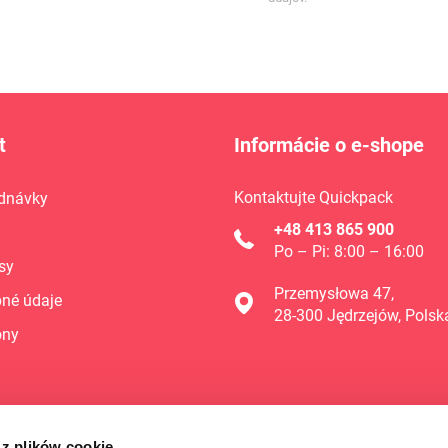
t
Informácie o e-shope
Kontaktujte Quickpack
dnávky
+48 413 865 900
Po – Pi: 8:00 – 16:00
sy
Przemysłowa 47,
né údaje
28-300 Jędrzejów, Polsk
óny
 z plików cookie