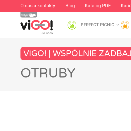
O nás a kontakty
Blog
Katalóg PDF
Kari
PERFECT PICNIC
VIGO! | WSPÓLNIE ZADB
OTRUBY