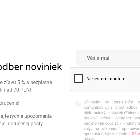
 odber noviniek
te zľavu 5 % a bezplatné
ch nad 70 PLN!
Súhlasím so zasielaním obc
doručenie!
komunikačných prostriedko
elektronických služieb (Zbierk
vajte rýchle upozornenia
mailovú adresu ohľadom pon
ej doručenej pošty.
kedykoľvek odvolať kliknutím n
vplyv na zákonnosť spracúvan
spracúva údaje v súlade s
Zása
údajov.