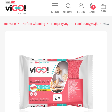
0
B2B
MENU
LOGIN
CART
SEARCH
Etusivulle
Perfect Cleaning
Liinoja-tyynyt
Hankaustyynyjä
viGO! 