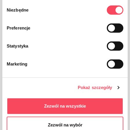
Wybór
Niezbędne
zgody
Huolehdi puhtaudesta, heitä käytetty tuotepakkaus
Preferencje
roskakoriin
Statystyka
Marketing
Polypropeenista, PP valmistettuja pakkauksia pidetään
(PET: n vieressä) turvallisimpana muovina
Pokaż szczegóły
terveydellemme
Zezwól na wszystkie
Zezwól na wybór