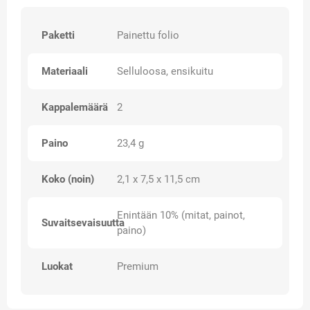
Paketti
Painettu folio
Materiaali
Selluloosa, ensikuitu
Kappalemäärä
2
Paino
23,4 g
Koko (noin)
2,1 x 7,5 x 11,5 cm
Enintään 10% (mitat, painot,
Suvaitsevaisuutta
paino)
Luokat
Premium