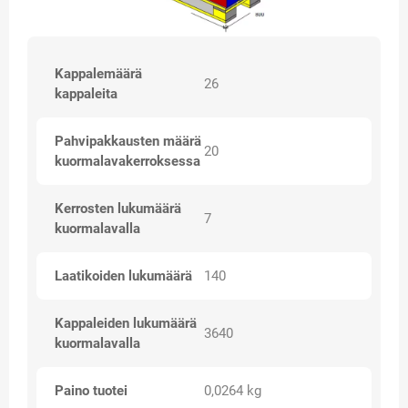
Kappalemäärä
26
kappaleita
Pahvipakkausten määrä
20
kuormalavakerroksessa
Kerrosten lukumäärä
7
kuormalavalla
Laatikoiden lukumäärä
140
Kappaleiden lukumäärä
3640
kuormalavalla
Paino tuotei
0,0264 kg