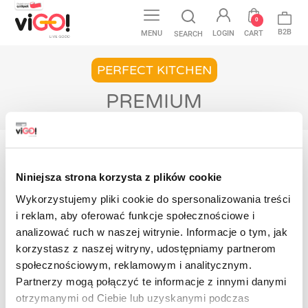
0
B2B
MENU
LOGIN
CART
SEARCH
PERFECT KITCHEN
PREMIUM
Home
Perfect Kitchen
Pellicole per alimenti
Premium
Niniejsza strona korzysta z plików cookie
Non ci sono ancora prodotti disponibili
Wykorzystujemy pliki cookie do spersonalizowania treści
i reklam, aby oferować funkcje społecznościowe i
Resta in contatto! Altri prodotti verranno
analizować ruch w naszej witrynie. Informacje o tym, jak
mostrati qui non appena saranno stati
aggiunti.
korzystasz z naszej witryny, udostępniamy partnerom
społecznościowym, reklamowym i analitycznym.
Contact
Partnerzy mogą połączyć te informacje z innymi danymi
otrzymanymi od Ciebie lub uzyskanymi podczas