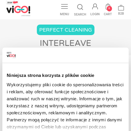
0
B2B
MENU
LOGIN
CART
SEARCH
PERFECT CLEANING
INTERLEAVE
Home
Perfect Cleaning
Borse HD
Interleave
Niniejsza strona korzysta z plików cookie
Non ci sono ancora prodotti disponibili
Wykorzystujemy pliki cookie do spersonalizowania treści
i reklam, aby oferować funkcje społecznościowe i
Resta in contatto! Altri prodotti verranno
analizować ruch w naszej witrynie. Informacje o tym, jak
mostrati qui non appena saranno stati
aggiunti.
korzystasz z naszej witryny, udostępniamy partnerom
społecznościowym, reklamowym i analitycznym.
Contact
Partnerzy mogą połączyć te informacje z innymi danymi
otrzymanymi od Ciebie lub uzyskanymi podczas