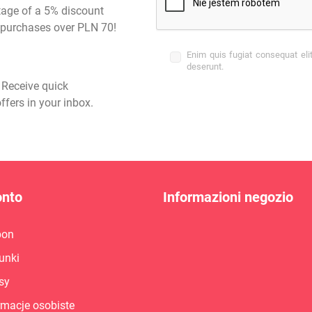
tage of a 5% discount
st purchases over PLN 70!
Enim quis fugiat consequat eli
deserunt.
- Receive quick
ffers in your inbox.
onto
Informazioni negozio
pon
unki
sy
rmacje osobiste