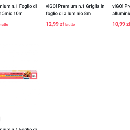
mium n.1 Foglio di
viGO! Premium n.1 Griglia in
viGO! Pr
 15mic 10m
foglio di alluminio 8m
allumin
12,99 zł
10,99 z
brutto
brutto
-
+
-
Aggiungi al
Aggiungi al
carrello
carrello
mium n.1 Foglio di