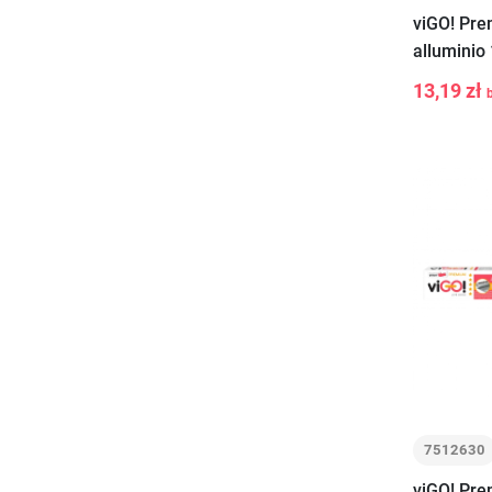
viGO! Pre
alluminio
13,19 zł
-
+
7512630
viGO! Pre