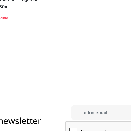
 30m
brutto
Aggiungi al
carrello
 newsletter