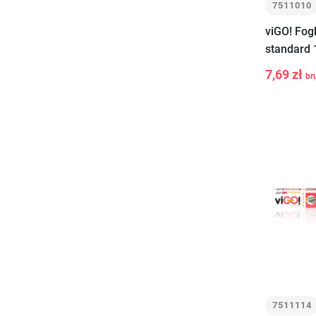
7511010
viGO! Fogl
standard 
7,69 zł
br
-
+
7511114