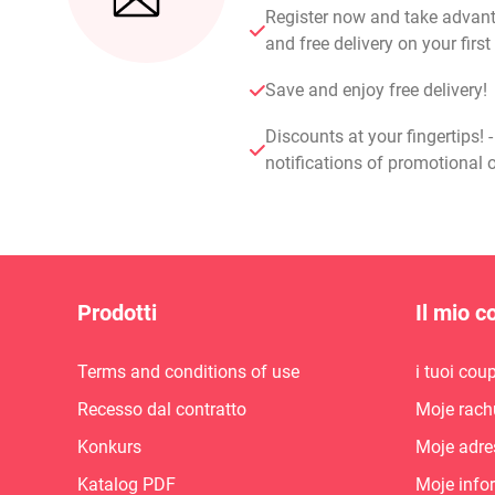
Register now and take advan
and free delivery on your fir
Save and enjoy free delivery!
Discounts at your fingertips! 
notifications of promotional o
Prodotti
Il mio c
Terms and conditions of use
i tuoi cou
Recesso dal contratto
Moje rach
Konkurs
Moje adre
Katalog PDF
Moje info