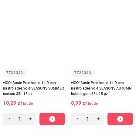
7722332
7722333
viGO! Buste Premium n.1 LD con
viGO! Buste Premium n.1 LD con
nastro adesivo 4 SEASONS SUMMER
nastro adesivo 4 SEASONS AUTUMN
oceano 35L 15 pz
bubble gum 35L 15 pz
10,29 zł
8,99 zł
brutto
brutto
-
+
-
+