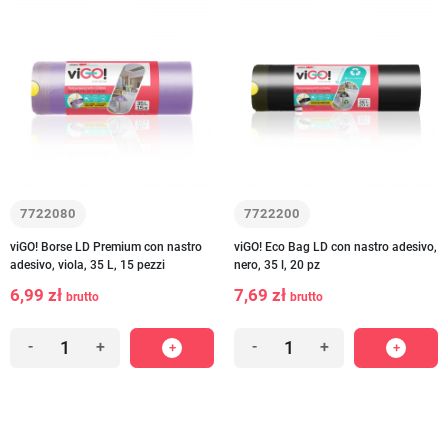
7722080
7722200
viGO! Borse LD Premium con nastro
viGO! Eco Bag LD con nastro adesivo,
adesivo, viola, 35 L, 15 pezzi
nero, 35 l, 20 pz
6,99 zł
7,69 zł
brutto
brutto
-
+
-
+