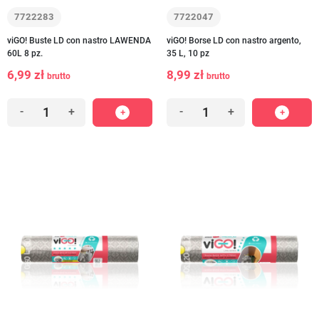
7722283
7722047
viGO! Buste LD con nastro LAWENDA
viGO! Borse LD con nastro argento,
60L 8 pz.
35 L, 10 pz
6,99 zł
8,99 zł
brutto
brutto
-
+
-
+