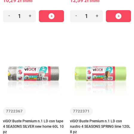
10,29 zł
12,59 zł
brutto
brutto
-
+
-
+
7722367
7722371
viGO! Buste Premium n.1 LD con tape
viGO! Buste Premium n.1 LD con
4 SEASONS SILVER new home 60L 10
nastro 4 SEASONS SPRING lime 120L
pz
8 pz