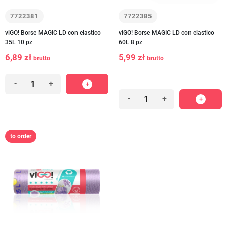
7722381
7722385
viGO! Borse MAGIC LD con elastico
viGO! Borse MAGIC LD con elastico
35L 10 pz
60L 8 pz
6,89 zł
5,99 zł
brutto
brutto
-
+
-
+
to order