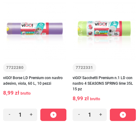
7722280
7722331
viGO! Borse LD Premium con nastro
viGO! Sacchetti Premium n.1 LD con
adesivo, viola, 60 L, 10 pezzi
nastro 4 SEASONS SPRING lime 35L
15 pz
8,99 zł
brutto
8,99 zł
brutto
-
+
-
+