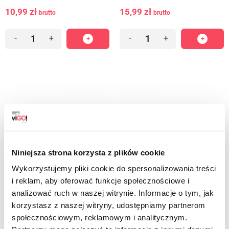
10,99 zł
15,99 zł
brutto
brutto
-
+
-
+
Niniejsza strona korzysta z plików cookie
Wykorzystujemy pliki cookie do spersonalizowania treści
i reklam, aby oferować funkcje społecznościowe i
analizować ruch w naszej witrynie. Informacje o tym, jak
7722372
7722373
korzystasz z naszej witryny, udostępniamy partnerom
społecznościowym, reklamowym i analitycznym.
viGO! Borse Premium n.1 LD con
viGO! Buste Premium n.1 LD con
nastro adesivo 44 SEASONS
nastro adesivo 4 SEASONS AUTUMN