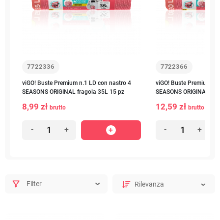
7722336
7722366
viGO! Buste Premium n.1 LD con nastro 4
viGO! Buste Premium n.1
SEASONS ORIGINAL fragola 35L 15 pz
SEASONS ORIGINA frago
8,99 zł
12,59 zł
brutto
brutto
-
+
-
+
Filter