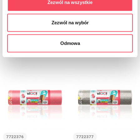
viGO! Buste Premium n.1 LD con
viGO! Buste Premium n.1 LD con
Zezwól na wszystkie
nastro adesivo 4 SEASONS WINTER
nastro adesivo 4 SEASONS GOLD
vaniglia 120L 8 pz
future 120L 8 pz
13,99 zł
15,99 zł
brutto
brutto
Zezwól na wybór
-
+
-
+
Odmowa
7722376
7722377