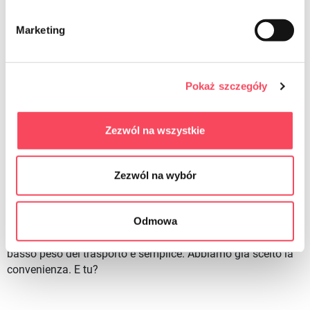
Tazze di plastica monouso sono alla base di qualsiasi
Marketing
accettazione. Dove altro si posiziona una Chipsy, insalata o
carne alla griglia? Esattamente! Non ha senso portare con sé
le classiche controparti di vetro, porcellana o ceramica.
Questi sono molto meno pratici, impegnativi e impegnativi
Pokaż szczegóły
da pulire, e soprattutto-il danno a ciascuno di noi è quello di
distruggerli!
Zezwól na wszystkie
Tazze di plastica monouso per il comfort di tutti
noi
Zezwól na wybór
Tazze di plastica monouso sono altrettanto buono come il
classico pentole. Tuttavia, essi hanno una serie di vantaggi
Odmowa
indiscutibili, guidati da un prezzo basso. Oggi, è la base
assoluta di qualsiasi evento outdoor, soprattutto perché il
basso peso del trasporto è semplice. Abbiamo già scelto la
convenienza. E tu?