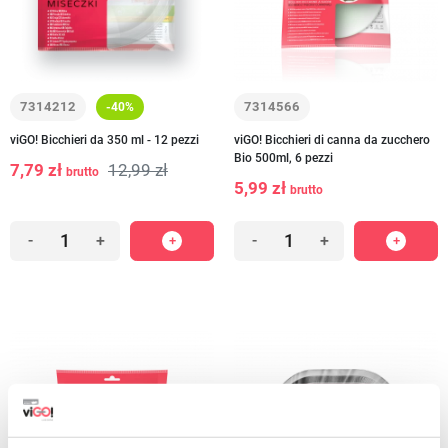
7314212
7314566
-40%
viGO! Bicchieri da 350 ml - 12 pezzi
viGO! Bicchieri di canna da zucchero
Bio 500ml, 6 pezzi
7,79 zł
12,99 zł
brutto
5,99 zł
brutto
-
+
-
+