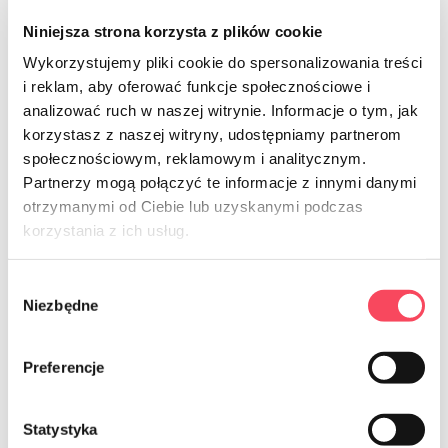
Niniejsza strona korzysta z plików cookie
Wykorzystujemy pliki cookie do spersonalizowania treści
i reklam, aby oferować funkcje społecznościowe i
analizować ruch w naszej witrynie. Informacje o tym, jak
7314661
7314665
korzystasz z naszej witryny, udostępniamy partnerom
viGO! Ciotola Eco Alluminio 18x18cm
viGO! Ciotola Eco Alluminio 18x18cm
społecznościowym, reklamowym i analitycznym.
610ml 6 pezzi
610ml 25 pezzi
Partnerzy mogą połączyć te informacje z innymi danymi
8,99 zł
29,99 zł
brutto
brutto
otrzymanymi od Ciebie lub uzyskanymi podczas
korzystania z ich usług.
-
+
-
+
Wybór
Niezbędne
zgody
Preferencje
Festa all'aperto? Tazze di plastica monouso
sarà perfetto!
Statystyka