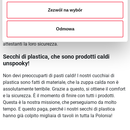
In vi-go ci preoccupiamo in modo particolare della qualità
Zezwól na wybór
dei nostri prodotti. I secchi di plastica sono comunemente
associati al manichino rotto. Tuttavia, questo problema non
si applica a noi, perché ci concentriamo solo sui prodotti che
Odmowa
vengono creati grazie alle moderne tecniche di produzione.
Per questo, essi li distinguono con gli attestati appropriati
attestanti la loro sicurezza.
Secchi di plastica, che sono prodotti caldi
unspooky!
Non devi preoccuparti di pasti caldi! I nostri cucchiai di
plastica sono fatti di materiale, che la zuppa calda non è
assolutamente terribile. Grazie a questo, si ottiene il comfort
e la sicurezza. È il momento di finire con tutti i prodotti.
Questa è la nostra missione, che perseguiamo da molto
tempo. E questo paga, perché i nostri secchi di plastica
hanno già colpito migliaia di tavoli in tutta la Polonia!