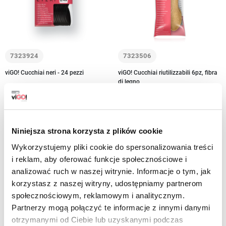
7323924
7323506
viGO! Cucchiai neri - 24 pezzi
viGO! Cucchiai riutilizzabili 6pz, fibra
di legno
6,99 zł
brutto
5,49 zł
brutto
-
+
-
+
Niniejsza strona korzysta z plików cookie
Wykorzystujemy pliki cookie do spersonalizowania treści
i reklam, aby oferować funkcje społecznościowe i
analizować ruch w naszej witrynie. Informacje o tym, jak
korzystasz z naszej witryny, udostępniamy partnerom
społecznościowym, reklamowym i analitycznym.
Partnerzy mogą połączyć te informacje z innymi danymi
otrzymanymi od Ciebie lub uzyskanymi podczas