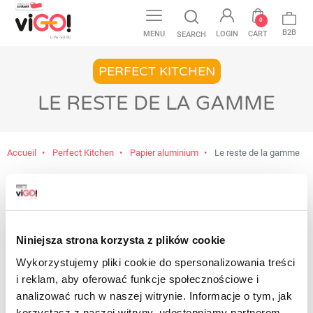
0
B2B
MENU
LOGIN
CART
SEARCH
PERFECT KITCHEN
LE RESTE DE LA GAMME
Accueil
Perfect Kitchen
Papier aluminium
Le reste de la gamme
Aucun produit disponible pour le
moment
Restez à l'écoute ! D'autres produits seront
Niniejsza strona korzysta z plików cookie
affichés ici au fur et à mesure qu'ils seront
Wykorzystujemy pliki cookie do spersonalizowania treści
ajoutés.
i reklam, aby oferować funkcje społecznościowe i
Contact
analizować ruch w naszej witrynie. Informacje o tym, jak
korzystasz z naszej witryny, udostępniamy partnerom