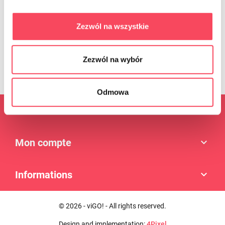
être retiré à tout moment en cliquant sur le lien approprié à la fin de
l'e-mail. Le retrait du consentement n'affecte pas la licéité du
traitement qui a été effectué sur la base du consentement avant
Zezwól na wszystkie
son retrait. L'administrateur traite les données conformément à
Politique de confidentialité
. Règles de protection des données
personnelles.
Zezwól na wybór
Odmowa
Produits

Mon compte

Informations

© 2026 - viGO! - All rights reserved.
Design and implementation:
4Pixel