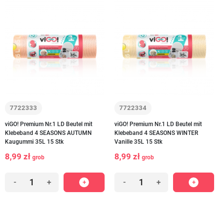
7722333
7722334
viGO! Premium Nr.1 LD Beutel mit
viGO! Premium Nr.1 LD Beutel mit
Klebeband 4 SEASONS AUTUMN
Klebeband 4 SEASONS WINTER
Kaugummi 35L 15 Stk
Vanille 35L 15 Stk
8,99 zł
8,99 zł
grob
grob
-
+
-
+