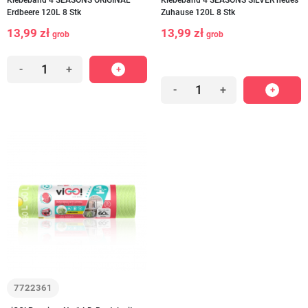
Klebeband 4 SEASONS ORIGINAL
Klebeband 4 SEASONS SILVER neues
Erdbeere 120L 8 Stk
Zuhause 120L 8 Stk
13,99 zł
13,99 zł
grob
grob
-
+
-
+
7722361