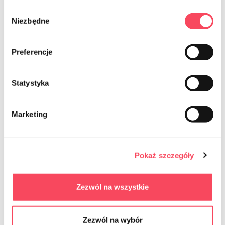
-
+
-
+
Wybór
Niezbędne
zgody
Preferencje
Statystyka
Marketing
Pokaż szczegóły
7722367
7722371
viGO! Premium Nr.1 LD Beutel mit
viGO! Premium Nr. 1 LD-Beutel mit
Zezwól na wszystkie
Klebeband 4 SEASONS SILVER neues
Klebeband 4 SEASONS SPRING Lime
Zuhause 60L 10 Stk
120L 8 Stk
10,99 zł
15,99 zł
grob
grob
Zezwól na wybór