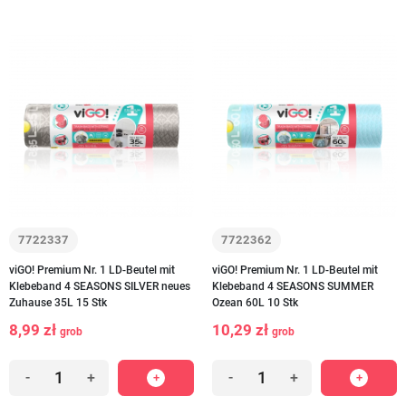
7722337
7722362
viGO! Premium Nr. 1 LD-Beutel mit
viGO! Premium Nr. 1 LD-Beutel mit
Klebeband 4 SEASONS SILVER neues
Klebeband 4 SEASONS SUMMER
Zuhause 35L 15 Stk
Ozean 60L 10 Stk
8,99 zł
10,29 zł
grob
grob
-
+
-
+