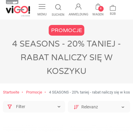
favorite
0
B2B
MENU
ANMELDUNG
WAGEN
SUCHEN
PROMOCJE
4 SEASONS - 20% TANIEJ -
RABAT NALICZY SIĘ W
KOSZYKU
Startseite
Promocje
4 SEASONS - 20% taniej - rabat naliczy się w kosz
Filter