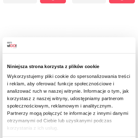
Niniejsza strona korzysta z plików cookie
Wykorzystujemy pliki cookie do spersonalizowania treści
i reklam, aby oferować funkcje społecznościowe i
analizować ruch w naszej witrynie. Informacje o tym, jak
7722365
7722366
korzystasz z naszej witryny, udostępniamy partnerom
społecznościowym, reklamowym i analitycznym.
viGO! Premium Nr.1 LD-Beutel mit
viGO! Premium Nr.1 LD Beutel mit
Klebeband 4 SEASONS GOLD Future
Klebeband 4 SEASONS ORIGINAL
Partnerzy mogą połączyć te informacje z innymi danymi
60L 10 Stk
Erdbeere 60L 10 Stk
otrzymanymi od Ciebie lub uzyskanymi podczas
10,29 zł
12,59 zł
grob
grob
korzystania z ich usług.