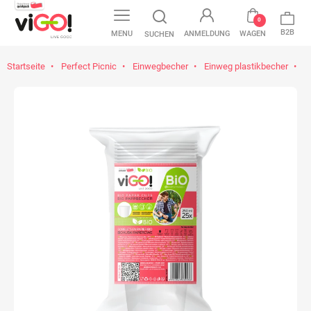
0
B2B
MENU
ANMELDUNG
WAGEN
SUCHEN
Startseite
Perfect Picnic
Einwegbecher
Einweg plastikbecher
vi