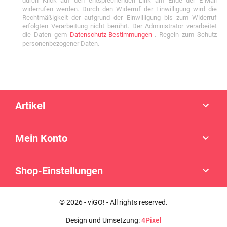
durch Klick auf den entsprechenden Link am Ende der E-Mail
widerrufen werden. Durch den Widerruf der Einwilligung wird die
Rechtmäßigkeit der aufgrund der Einwilligung bis zum Widerruf
erfolgten Verarbeitung nicht berührt. Der Administrator verarbeitet
die Daten gem
Datenschutz-Bestimmungen
. Regeln zum Schutz
personenbezogener Daten.
Artikel

Mein Konto

Shop-Einstellungen

© 2026 - viGO! - All rights reserved.
Design und Umsetzung:
4Pixel