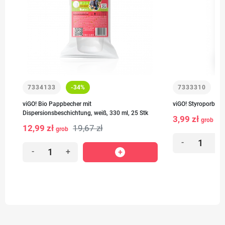
7334133
-34%
7333310
viGO! Bio Pappbecher mit
viGO! Styroporbech
Dispersionsbeschichtung, weiß, 330 ml, 25 Stk
3,99 zł
grob
12,99 zł
19,67 zł
grob
-
+
-
+