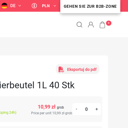
DE
PLN
GEHEN SIE ZUR B2B-ZONE
B2B-KUNDENZONE
0
Eksportuj do pdf
erbeutel 1L 40 Stk
10,99 zł
grob
-
+
ipping 24h)
Price per unit 10,99 zł
grob