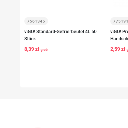
7561345
77519
viGO! Standard-Gefrierbeutel 4L 50
viGO! Pr
Stück
Handsch
-
+
-
In den
8,39 zł
2,59 zł
grob
Warenkorb