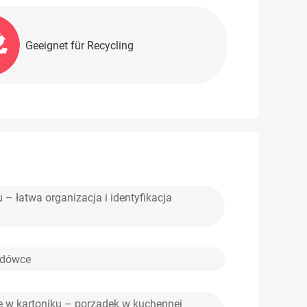
Geeignet für Recycling
 – łatwa organizacja i identyfikacja
odówce
 w kartoniku – porządek w kuchennej