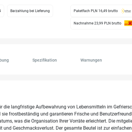
4
Barzahlung bei Lieferung
Paketfach PLN 16,49
brutto
Nachnahme 23,99 PLN
brutto
ibung
Spezifikation
Warnungen
r die langfristige Aufbewahrung von Lebensmitteln im Gefriers
d sie frostbeständig und garantieren Frische und Benutzerfreundli
tums, was die Organisation Ihrer Vorräte erleichtert. Die mitgeli
eit und Geschmacksverlust. Der gesamte Beutel ist zur einfach