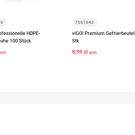
10
7561643
ofessionelle HDPE-
viGO! Premium Gefrierbeutel
uhe 100 Stück
Stk
+
-
+
In den
In den
8,99 zł
grob
grob
Warenkorb
Warenkor