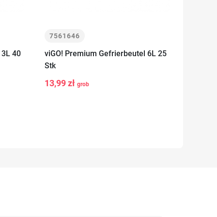
7561646
 3L 40
viGO! Premium Gefrierbeutel 6L 25
Stk
-
+
In den
13,99 zł
grob
b
Warenkorb