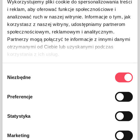
Wykorzystujemy pliki cookie do spersonalizowania treści
i reklam, aby oferować funkcje społecznościowe i
analizować ruch w naszej witrynie. Informacje o tym, jak
korzystasz z naszej witryny, udostępniamy partnerom
społecznościowym, reklamowym i analitycznym.
Das Produkt ist für den Kontakt mit Lebensmitteln
Partnerzy mogą połączyć te informacje z innymi danymi
bestimmt, es beeinträchtigt den Geschmack und Geruch
otrzymanymi od Ciebie lub uzyskanymi podczas
des Gerichts nicht
korzystania z ich usług.
Wybór
Niezbędne
zgody
Preferencje
Achten Sie auf Sauberkeit, werfen Sie die gebrauchte
Produktverpackung in den Mülleimer
Statystyka
Marketing